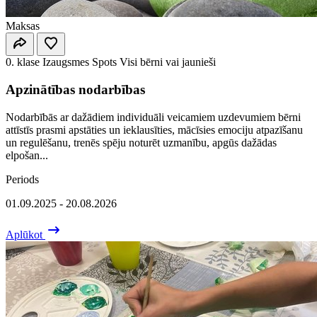
Maksas
0. klase
Izaugsmes Spots
Visi bērni vai jaunieši
Apzinātības nodarbības
Nodarbībās ar dažādiem individuāli veicamiem uzdevumiem bērni
attīstīs prasmi apstāties un ieklausīties, mācīsies emociju atpazīšanu
un regulēšanu, trenēs spēju noturēt uzmanību, apgūs dažādas
elpošan...
Periods
01.09.2025 - 20.08.2026
Aplūkot