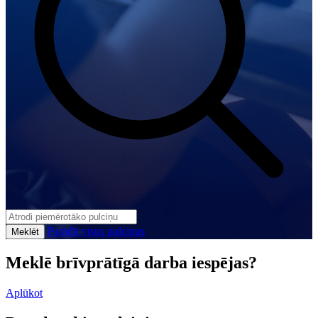
Parādīt visus pulciņus
Meklēt
Meklē brīvprātīgā darba iespējas?
Aplūkot