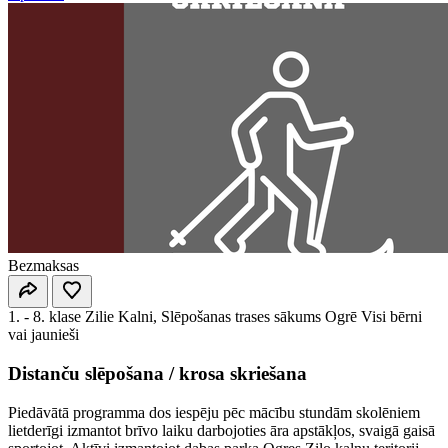
Bezmaksas
1. - 8. klase
Zilie Kalni, Slēpošanas trases sākums Ogrē
Visi bērni
vai jaunieši
Distanču slēpošana / krosa skriešana
Piedāvātā programma dos iespēju pēc mācību stundām skolēniem
lietderīgi izmantot brīvo laiku darbojoties āra apstākļos, svaigā gaisā