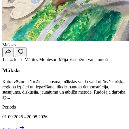
Maksas
1. - 4. klase
Mārītes Montesori Māja
Visi bērni vai jaunieši
Māksla
Katra vēsturiskā mākslas posma, mākslas veida vai kultūrvēsturiska
reģiona izpētei un iepazīšanai tiks izmantota demonstrācija,
stāstījums, diskusija, jautājumu un atbilžu metode. Radošajā darbībā,
ap...
Periods
01.09.2025 - 20.08.2026