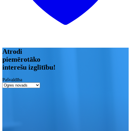
Atrodi
piemērotāko
interešu izglītību!
Pašvaldība