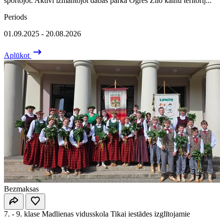
sportojot. Aktīvi izmantojot dabas parka Ogres Zilo kalnu teritorij...
Periods
01.09.2025 - 20.08.2026
Aplūkot
Bezmaksas
7. - 9. klase
Madlienas vidusskola
Tikai iestādes izglītojamie