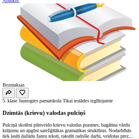
Aplūkot
Bezmaksas
5. klase
Jaunogres pamatskola
Tikai iestādes izglītojamie
Dzimtās (krievu) valodas pulciņš
Pulciņā skolēni pilnveido krievu valodas prasmes, bagātina vārdu
krājumu un apgūst sarežģītākas gramatikas struktūras. Nodarbībās
tiek lasīti dažādu žanru teksti, rakstīti radošie darbi, veidotas prez...