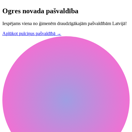
Ogres novada pašvaldība
Iespējams viena no ģimenēm draudzīgākajām pašvaldībām Latvijā!
Aplūkot pulciņus pašvaldībā
→