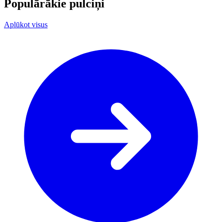
Populārākie pulciņi
Aplūkot visus