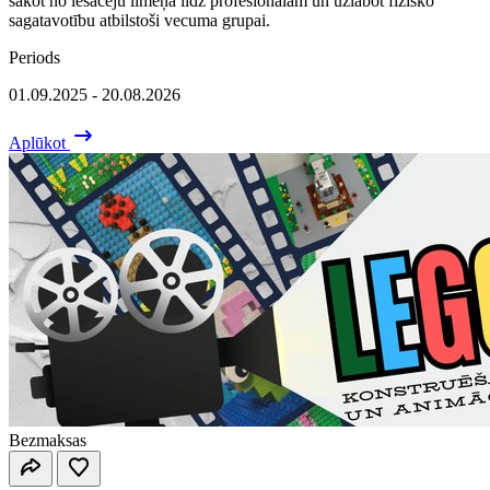
sākot no iesācēju līmeņa līdz profesionālam un uzlabot fizisko
sagatavotību atbilstoši vecuma grupai.
Periods
01.09.2025 - 20.08.2026
Aplūkot
Bezmaksas