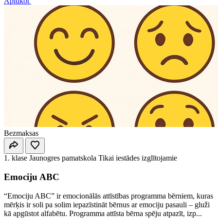
Aplūkot
Bezmaksas
1. klase
Jaunogres pamatskola
Tikai iestādes izglītojamie
Emociju ABC
“Emociju ABC” ir emocionālās attīstības programma bērniem, kuras
mērķis ir soli pa solim iepazīstināt bērnus ar emociju pasauli – gluži
kā apgūstot alfabētu. Programma attīsta bērna spēju atpazīt, izp...