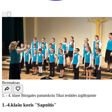
Bezmaksas
1. - 4. klase
Birzgales pamatskola
Tikai iestādes izglītojamie
1.-4.klašu koris ''Sapnītis''