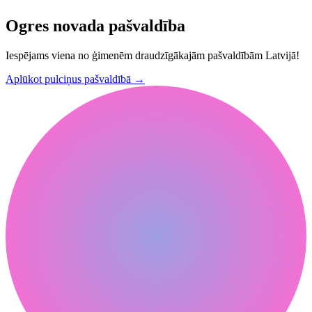
Ogres novada pašvaldība
Iespējams viena no ģimenēm draudzīgākajām pašvaldībām Latvijā!
Aplūkot pulciņus pašvaldībā
→