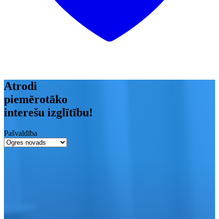
Atrodi
piemērotāko
interešu izglītību!
Pašvaldība