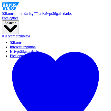
Sākums
Interešu izglītība
Brīvprātīgais darbs
Pieslēgties
Sākums
0
Atvērt atzīmētos
Sākums
Interešu izglītība
Brīvprātīgais darbs
Pieslēgties