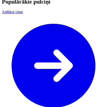
Populārākie pulciņi
Aplūkot visus