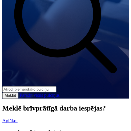
Parādīt visus pulciņus
Meklēt
Meklē brīvprātīgā darba iespējas?
Aplūkot