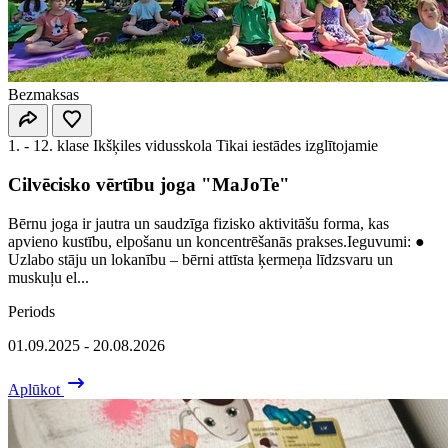
Bezmaksas
1. - 12. klase
Ikšķiles vidusskola
Tikai iestādes izglītojamie
Cilvēcisko vērtību joga "MaJoTe"
Bērnu joga ir jautra un saudzīga fizisko aktivitāšu forma, kas
apvieno kustību, elpošanu un koncentrēšanās prakses.Ieguvumi: ●
Uzlabo stāju un lokanību – bērni attīsta ķermeņa līdzsvaru un
muskuļu el...
Periods
01.09.2025 - 20.08.2026
Aplūkot