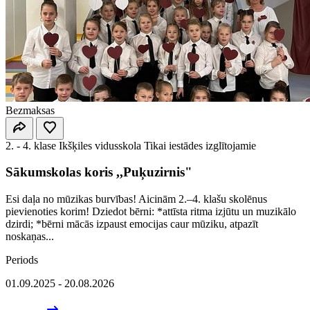
Bezmaksas
2. - 4. klase
Ikšķiles vidusskola
Tikai iestādes izglītojamie
Sākumskolas koris ,,Puķuzirnis"
Esi daļa no mūzikas burvības! Aicinām 2.–4. klašu skolēnus
pievienoties korim! Dziedot bērni: *attīsta ritma izjūtu un muzikālo
dzirdi; *bērni mācās izpaust emocijas caur mūziku, atpazīt
noskaņas...
Periods
01.09.2025 - 20.08.2026