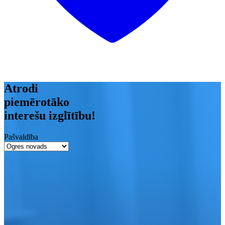
Atrodi
piemērotāko
interešu izglītību!
Pašvaldība