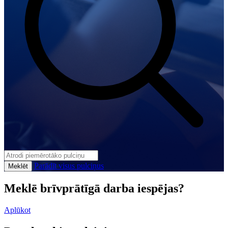
Parādīt visus pulciņus
Meklēt
Meklē brīvprātīgā darba iespējas?
Aplūkot