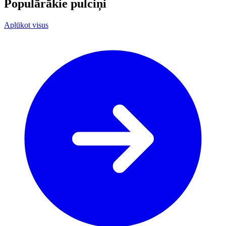
Populārākie pulciņi
Aplūkot visus