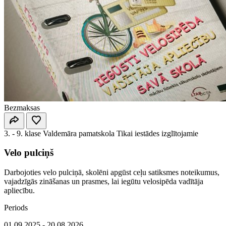
Bezmaksas
3. - 9. klase
Valdemāra pamatskola
Tikai iestādes izglītojamie
Velo pulciņš
Darbojoties velo pulciņā, skolēni apgūst ceļu satiksmes noteikumus,
vajadzīgās zināšanas un prasmes, lai iegūtu velosipēda vadītāja
apliecību.
Periods
01.09.2025 - 20.08.2026