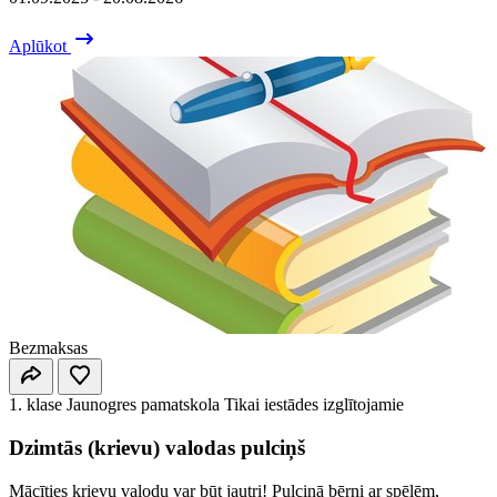
Aplūkot
Bezmaksas
1. klase
Jaunogres pamatskola
Tikai iestādes izglītojamie
Dzimtās (krievu) valodas pulciņš
Mācīties krievu valodu var būt jautri! Pulciņā bērni ar spēlēm,