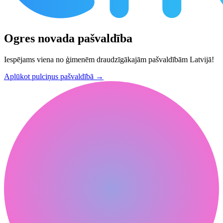
Ogres novada pašvaldība
Iespējams viena no ģimenēm draudzīgākajām pašvaldībām Latvijā!
Aplūkot pulciņus pašvaldībā
→