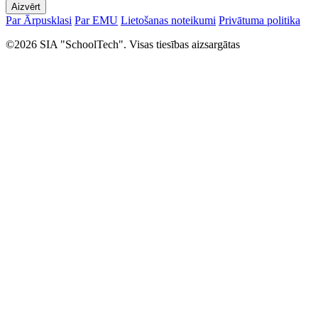
Aizvērt
Par Ārpusklasi
Par EMU
Lietošanas noteikumi
Privātuma politika
©2026 SIA "SchoolTech". Visas tiesības aizsargātas