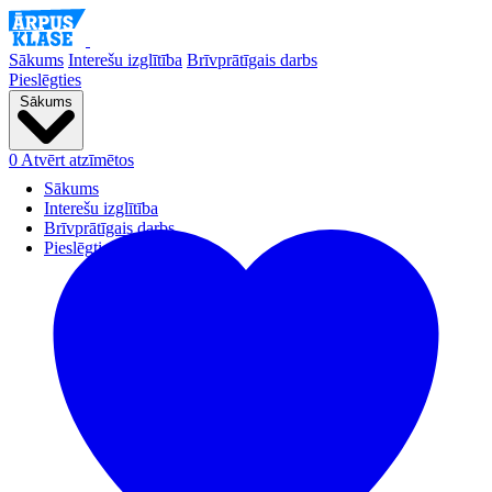
Sākums
Interešu izglītība
Brīvprātīgais darbs
Pieslēgties
Sākums
0
Atvērt atzīmētos
Sākums
Interešu izglītība
Brīvprātīgais darbs
Pieslēgties