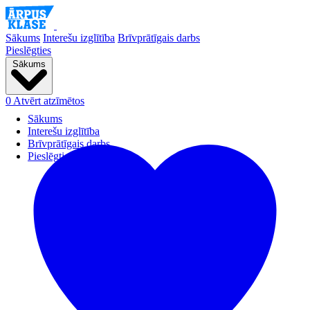
Sākums
Interešu izglītība
Brīvprātīgais darbs
Pieslēgties
Sākums
0
Atvērt atzīmētos
Sākums
Interešu izglītība
Brīvprātīgais darbs
Pieslēgties