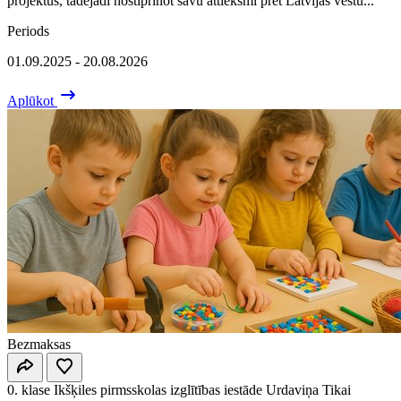
projektus, tādējādi nostiprinot savu attieksmi pret Latvijas vēstu...
Periods
01.09.2025 - 20.08.2026
Aplūkot
Bezmaksas
0. klase
Ikšķiles pirmsskolas izglītības iestāde Urdaviņa
Tikai