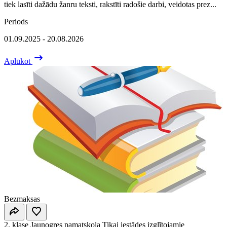
tiek lasīti dažādu žanru teksti, rakstīti radošie darbi, veidotas prez...
Periods
01.09.2025 - 20.08.2026
Aplūkot
Bezmaksas
2. klase
Jaunogres pamatskola
Tikai iestādes izglītojamie