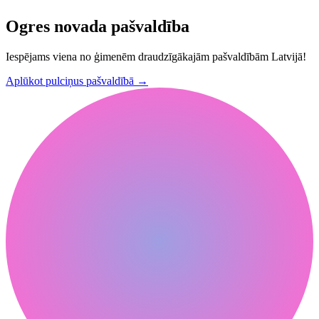
Ogres novada pašvaldība
Iespējams viena no ģimenēm draudzīgākajām pašvaldībām Latvijā!
Aplūkot pulciņus pašvaldībā
→