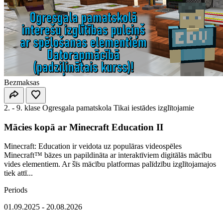
Bezmaksas
2. - 9. klase
Ogresgala pamatskola
Tikai iestādes izglītojamie
Mācies kopā ar Minecraft Education II
Minecraft: Education ir veidota uz populāras videospēles
Minecraft™ bāzes un papildināta ar interaktīviem digitālās mācību
vides elementiem. Ar šīs mācību platformas palīdzību izglītojamajos
tiek attī...
Periods
01.09.2025 - 20.08.2026