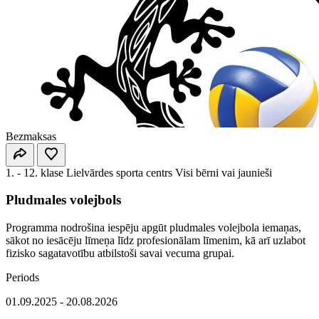
Bezmaksas
1. - 12. klase
Lielvārdes sporta centrs
Visi bērni vai jaunieši
Pludmales volejbols
Programma nodrošina iespēju apgūt pludmales volejbola iemaņas,
sākot no iesācēju līmeņa līdz profesionālam līmenim, kā arī uzlabot
fizisko sagatavotību atbilstoši savai vecuma grupai.
Periods
01.09.2025 - 20.08.2026