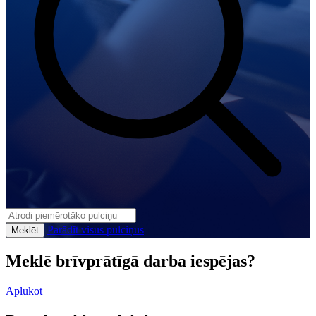
Parādīt visus pulciņus
Meklēt
Meklē brīvprātīgā darba iespējas?
Aplūkot