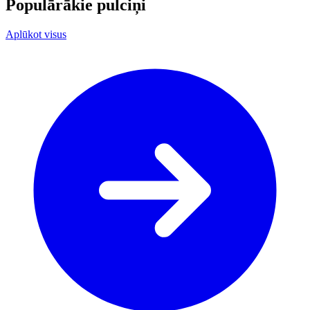
Populārākie pulciņi
Aplūkot visus