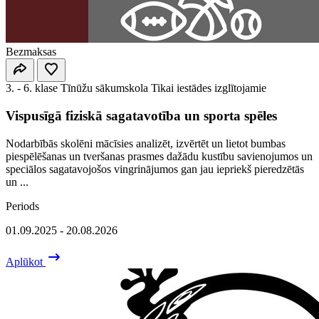
Bezmaksas
3. - 6. klase
Tīnūžu sākumskola
Tikai iestādes izglītojamie
Vispusīgā fiziskā sagatavotība un sporta spēles
Nodarbībās skolēni mācīsies analizēt, izvērtēt un lietot bumbas
piespēlēšanas un tveršanas prasmes dažādu kustību savienojumos un
speciālos sagatavojošos vingrinājumos gan jau iepriekš pieredzētās
un ...
Periods
01.09.2025 - 20.08.2026
Aplūkot