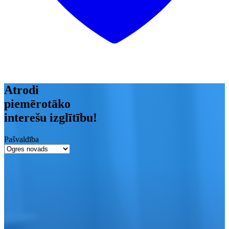
Atrodi
piemērotāko
interešu izglītību!
Pašvaldība