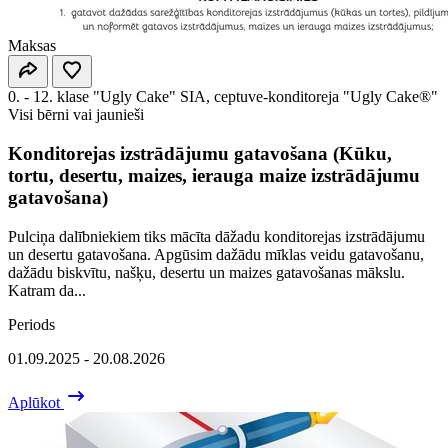
Maksas
0. - 12. klase
"Ugly Cake" SIA, ceptuve-konditoreja "Ugly Cake®"
Visi bērni vai jaunieši
Konditorejas izstrādājumu gatavošana (Kūku,
tortu, desertu, maizes, ierauga maize izstrādājumu
gatavošana)
Pulciņa dalībniekiem tiks mācīta dāžadu konditorejas izstrādājumu
un desertu gatavošana. Apgūsim dažādu mīklas veidu gatavošanu,
dažādu biskvītu, našķu, desertu un maizes gatavošanas mākslu.
Katram da...
Periods
01.09.2025 - 20.08.2026
Aplūkot