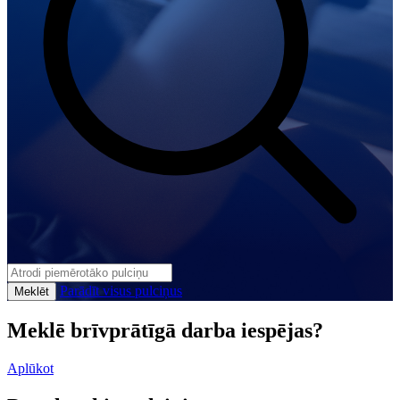
Parādīt visus pulciņus
Meklēt
Meklē brīvprātīgā darba iespējas?
Aplūkot