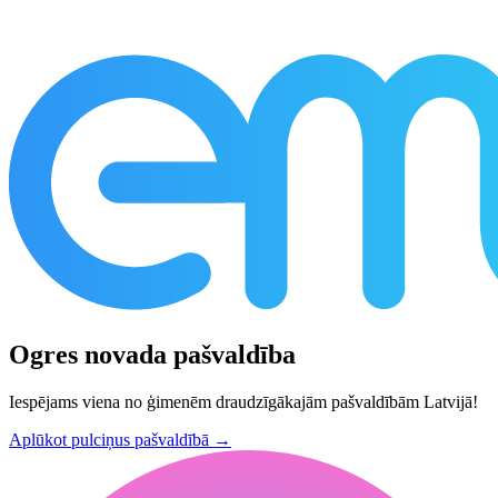
Ogres novada pašvaldība
Iespējams viena no ģimenēm draudzīgākajām pašvaldībām Latvijā!
Aplūkot pulciņus pašvaldībā
→