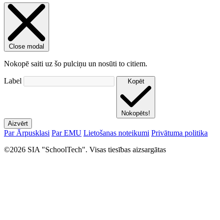
Close modal
Nokopē saiti uz šo pulciņu un nosūti to citiem.
Label
Kopēt
Nokopēts!
Aizvērt
Par Ārpusklasi
Par EMU
Lietošanas noteikumi
Privātuma politika
©2026 SIA "SchoolTech". Visas tiesības aizsargātas