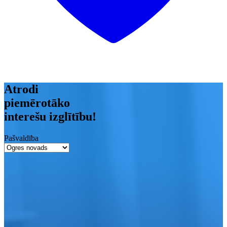
Atrodi
piemērotāko
interešu izglītību!
Pašvaldība