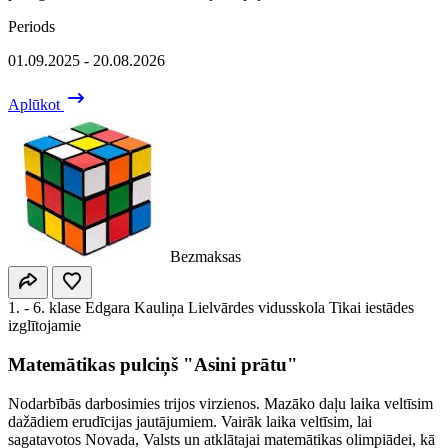
Periods
01.09.2025 - 20.08.2026
Aplūkot
Bezmaksas
1. - 6. klase
Edgara Kauliņa Lielvārdes vidusskola
Tikai iestādes
izglītojamie
Matemātikas pulciņš "Asini prātu"
Nodarbībās darbosimies trijos virzienos. Mazāko daļu laika veltīsim
dažādiem erudīcijas jautājumiem. Vairāk laika veltīsim, lai
sagatavotos Novada, Valsts un atklātajai matemātikas olimpiādei, kā