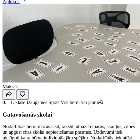
Aplūkot
Maksas
0. - 1. klase
Izaugsmes Spots
Visi bērni vai jaunieši
Gatavošanās skolai
Nodarbībās bērni mācās lasīt, rakstīt, atpazīt ciparus, skaitļus, zilbes
un apgūst citas skolai nepieciešamas prasmes. Uzdevumi tiek
pielāgoti katra bērna individuālajām spējām. Nodarbībās tiek attīst...