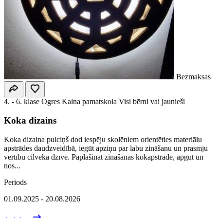
Bezmaksas
4. - 6. klase
Ogres Kalna pamatskola
Visi bērni vai jaunieši
Koka dizains
Koka dizaina pulciņš dod iespēju skolēniem orientēties materiālu
apstrādes daudzveidībā, iegūt apziņu par labu zināšanu un prasmju
vērtību cilvēka dzīvē. Paplašināt zināšanas kokapstrādē, apgūt un
nos...
Periods
01.09.2025 - 20.08.2026