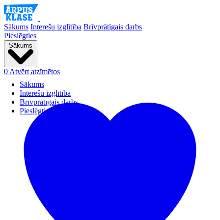
Sākums
Interešu izglītība
Brīvprātīgais darbs
Pieslēgties
Sākums
0
Atvērt atzīmētos
Sākums
Interešu izglītība
Brīvprātīgais darbs
Pieslēgties