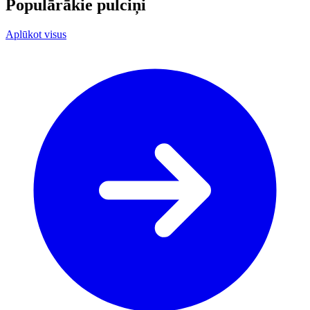
Populārākie pulciņi
Aplūkot visus