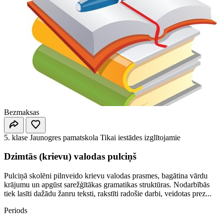
Bezmaksas
5. klase
Jaunogres pamatskola
Tikai iestādes izglītojamie
Dzimtās (krievu) valodas pulciņš
Pulciņā skolēni pilnveido krievu valodas prasmes, bagātina vārdu
krājumu un apgūst sarežģītākas gramatikas struktūras. Nodarbībās
tiek lasīti dažādu žanru teksti, rakstīti radošie darbi, veidotas prez...
Periods