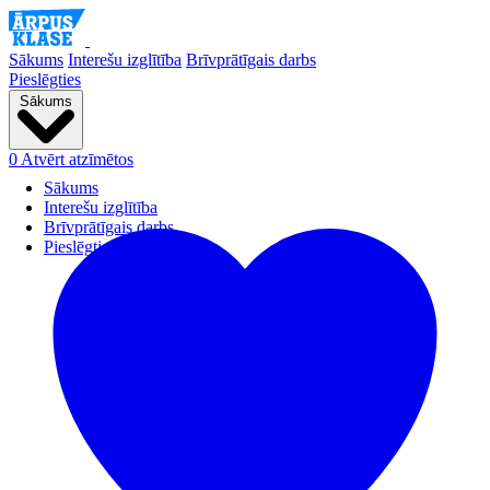
Sākums
Interešu izglītība
Brīvprātīgais darbs
Pieslēgties
Sākums
0
Atvērt atzīmētos
Sākums
Interešu izglītība
Brīvprātīgais darbs
Pieslēgties