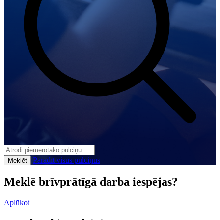
Parādīt visus pulciņus
Meklēt
Meklē brīvprātīgā darba iespējas?
Aplūkot