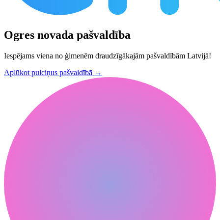
Ogres novada pašvaldība
Iespējams viena no ģimenēm draudzīgākajām pašvaldībām Latvijā!
Aplūkot pulciņus pašvaldībā
→