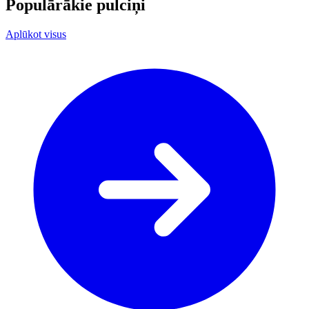
Populārākie pulciņi
Aplūkot visus