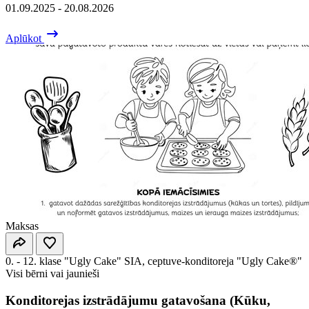
01.09.2025 - 20.08.2026
Aplūkot
Maksas
0. - 12. klase
"Ugly Cake" SIA, ceptuve-konditoreja "Ugly Cake®"
Visi bērni vai jaunieši
Konditorejas izstrādājumu gatavošana (Kūku,