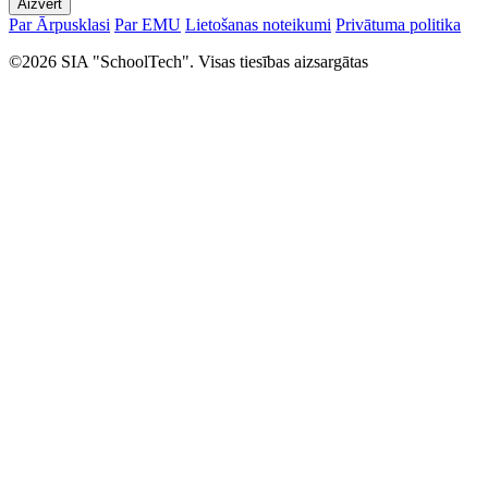
Aizvērt
Par Ārpusklasi
Par EMU
Lietošanas noteikumi
Privātuma politika
©2026 SIA "SchoolTech". Visas tiesības aizsargātas