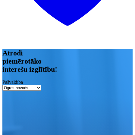
Atrodi
piemērotāko
interešu izglītību!
Pašvaldība