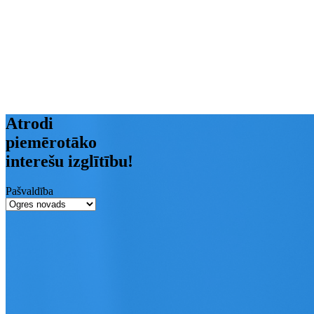
Atrodi
piemērotāko
interešu izglītību!
Pašvaldība