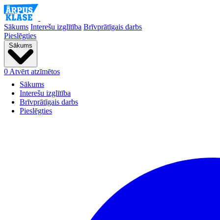
Sākums
Interešu izglītība
Brīvprātīgais darbs
Pieslēgties
Sākums
0
Atvērt atzīmētos
Sākums
Interešu izglītība
Brīvprātīgais darbs
Pieslēgties