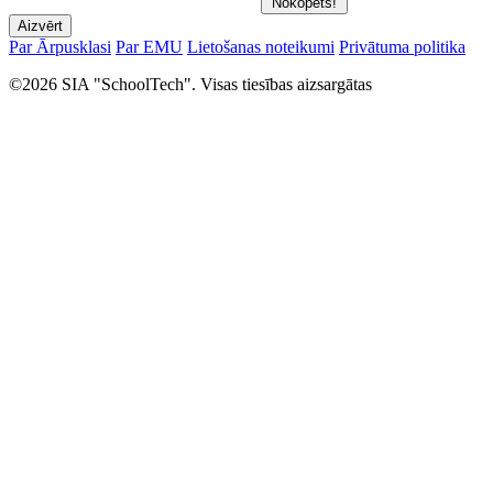
Nokopēts!
Aizvērt
Par Ārpusklasi
Par EMU
Lietošanas noteikumi
Privātuma politika
©2026 SIA "SchoolTech". Visas tiesības aizsargātas