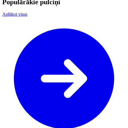
Populārākie pulciņi
Aplūkot visus