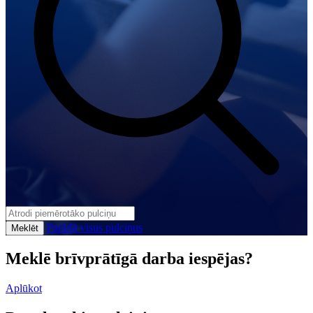
Parādīt visus pulciņus
Meklēt
Meklē brīvprātīgā darba iespējas?
Aplūkot