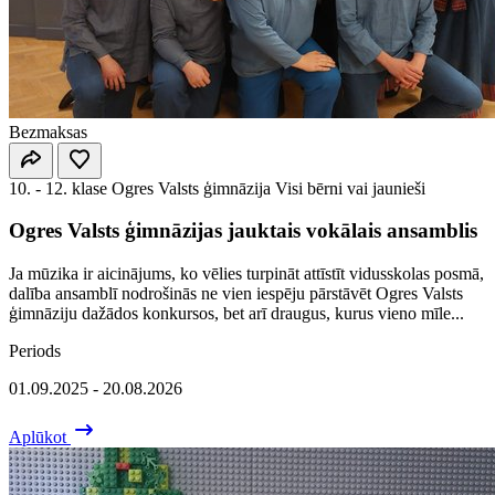
Bezmaksas
10. - 12. klase
Ogres Valsts ģimnāzija
Visi bērni vai jaunieši
Ogres Valsts ģimnāzijas jauktais vokālais ansamblis
Ja mūzika ir aicinājums, ko vēlies turpināt attīstīt vidusskolas posmā,
dalība ansamblī nodrošinās ne vien iespēju pārstāvēt Ogres Valsts
ģimnāziju dažādos konkursos, bet arī draugus, kurus vieno mīle...
Periods
01.09.2025 - 20.08.2026
Aplūkot