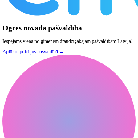
Ogres novada pašvaldība
Iespējams viena no ģimenēm draudzīgākajām pašvaldībām Latvijā!
Aplūkot pulciņus pašvaldībā
→