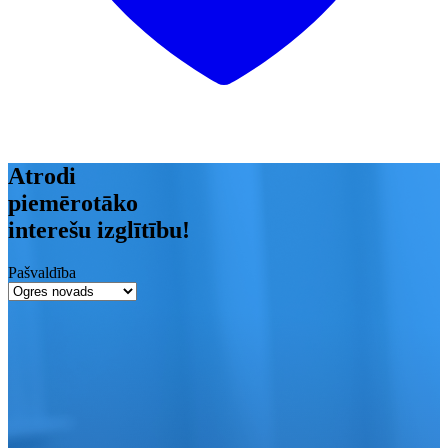
Atrodi
piemērotāko
interešu izglītību!
Pašvaldība