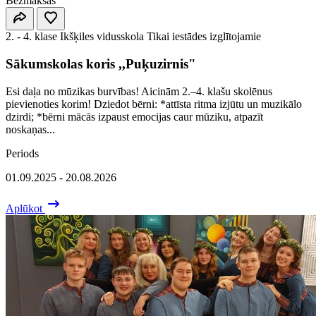
Bezmaksas
2. - 4. klase
Ikšķiles vidusskola
Tikai iestādes izglītojamie
Sākumskolas koris ,,Puķuzirnis"
Esi daļa no mūzikas burvības! Aicinām 2.–4. klašu skolēnus
pievienoties korim! Dziedot bērni: *attīsta ritma izjūtu un muzikālo
dzirdi; *bērni mācās izpaust emocijas caur mūziku, atpazīt
noskaņas...
Periods
01.09.2025 - 20.08.2026
Aplūkot