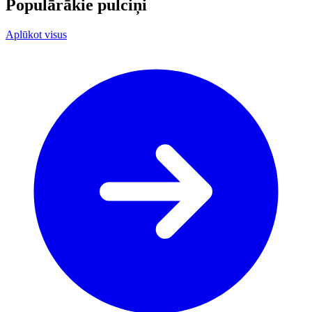
Populārākie pulciņi
Aplūkot visus