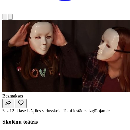
Bezmaksas
5. - 12. klase
Ikšķiles vidusskola
Tikai iestādes izglītojamie
Skolēnu teātris