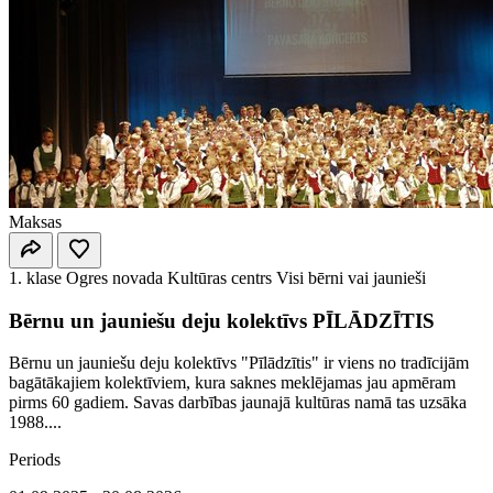
Maksas
1. klase
Ogres novada Kultūras centrs
Visi bērni vai jaunieši
Bērnu un jauniešu deju kolektīvs PĪLĀDZĪTIS
Bērnu un jauniešu deju kolektīvs "Pīlādzītis" ir viens no tradīcijām
bagātākajiem kolektīviem, kura saknes meklējamas jau apmēram
pirms 60 gadiem. Savas darbības jaunajā kultūras namā tas uzsāka
1988....
Periods