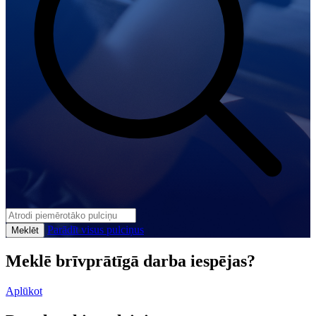
Parādīt visus pulciņus
Meklēt
Meklē brīvprātīgā darba iespējas?
Aplūkot