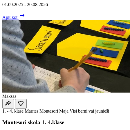
01.09.2025 - 20.08.2026
Aplūkot
Maksas
1. - 4. klase
Mārītes Montesori Māja
Visi bērni vai jaunieši
Montesori skola 1.-4.klase