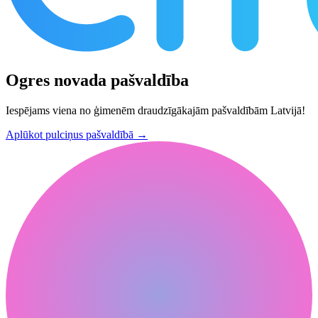
Ogres novada pašvaldība
Iespējams viena no ģimenēm draudzīgākajām pašvaldībām Latvijā!
Aplūkot pulciņus pašvaldībā
→