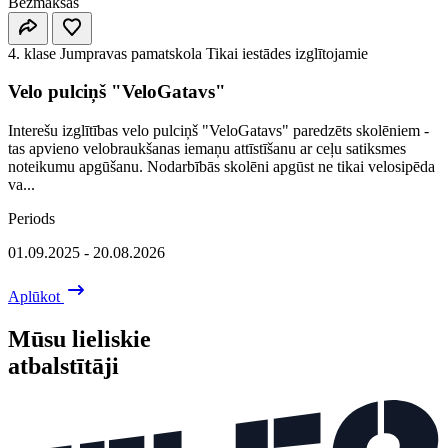
Bezmaksas
4. klase
Jumpravas pamatskola
Tikai iestādes izglītojamie
Velo pulciņš "VeloGatavs"
Interešu izglītības velo pulciņš "VeloGatavs" paredzēts skolēniem -
tas apvieno velobraukšanas iemaņu attīstīšanu ar ceļu satiksmes
noteikumu apgūšanu. Nodarbībās skolēni apgūst ne tikai velosipēda
va...
Periods
01.09.2025 - 20.08.2026
Aplūkot
Mūsu lieliskie
atbalstītāji