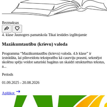
Bezmaksas
4. klase
Jaunogres pamatskola
Tikai iestādes izglītojamie
Mazākumtautību (krievu) valoda
Programma “Mazākumtautību (krievu) valoda. 4.b klase” ir
izstrādāta, lai pilnveidotu tekstpratību kā caurviju prasmi, sekmējot
skolēnu spēju veidot saturiski bagātus un skaidri strukturētus tekstus,
a...
Periods
01.09.2025 - 20.08.2026
Aplūkot