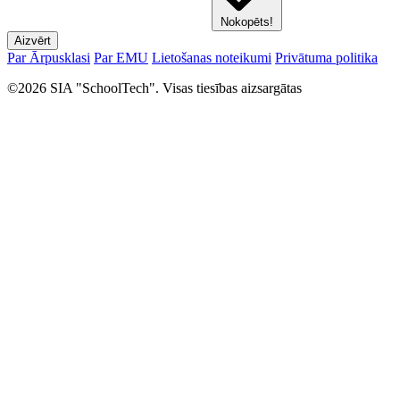
Nokopēts!
Aizvērt
Par Ārpusklasi
Par EMU
Lietošanas noteikumi
Privātuma politika
©2026 SIA "SchoolTech". Visas tiesības aizsargātas