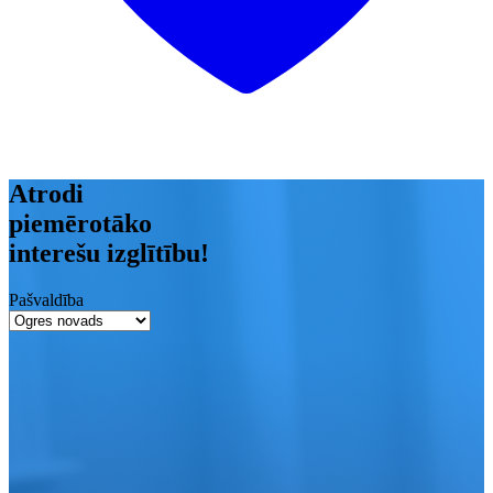
Atrodi
piemērotāko
interešu izglītību!
Pašvaldība