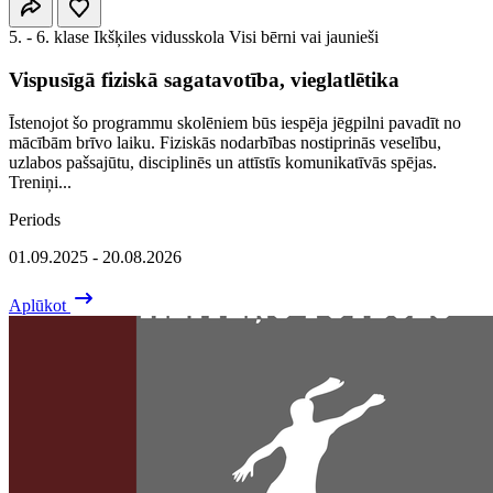
5. - 6. klase
Ikšķiles vidusskola
Visi bērni vai jaunieši
Vispusīgā fiziskā sagatavotība, vieglatlētika
Īstenojot šo programmu skolēniem būs iespēja jēgpilni pavadīt no
mācībām brīvo laiku. Fiziskās nodarbības nostiprinās veselību,
uzlabos pašsajūtu, disciplinēs un attīstīs komunikatīvās spējas.
Treniņi...
Periods
01.09.2025 - 20.08.2026
Aplūkot