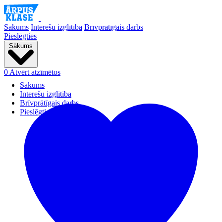
Sākums
Interešu izglītība
Brīvprātīgais darbs
Pieslēgties
Sākums
0
Atvērt atzīmētos
Sākums
Interešu izglītība
Brīvprātīgais darbs
Pieslēgties