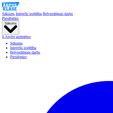
Sākums
Interešu izglītība
Brīvprātīgais darbs
Pieslēgties
Sākums
0
Atvērt atzīmētos
Sākums
Interešu izglītība
Brīvprātīgais darbs
Pieslēgties