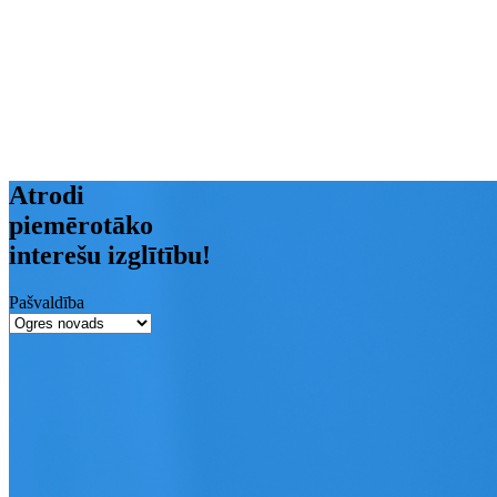
Atrodi
piemērotāko
interešu izglītību!
Pašvaldība