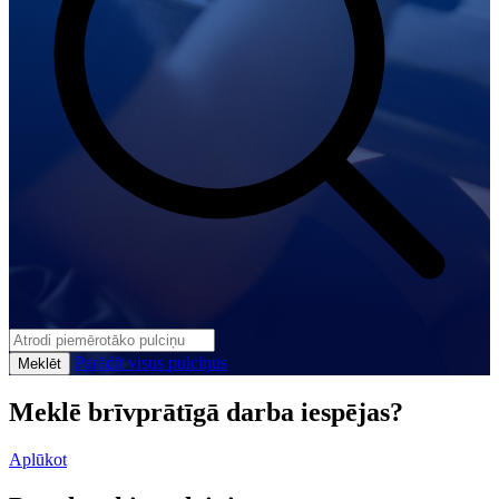
Parādīt visus pulciņus
Meklēt
Meklē brīvprātīgā darba iespējas?
Aplūkot