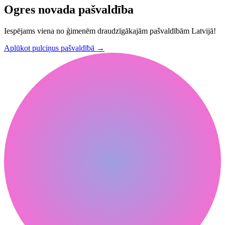
Ogres novada pašvaldība
Iespējams viena no ģimenēm draudzīgākajām pašvaldībām Latvijā!
Aplūkot pulciņus pašvaldībā
→