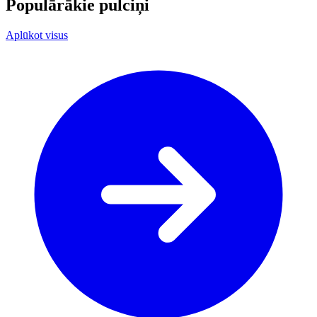
Populārākie pulciņi
Aplūkot visus