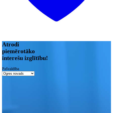
Atrodi
piemērotāko
interešu izglītību!
Pašvaldība