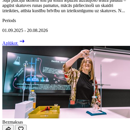
Šajā pulciņā skolēni soli pa solim iepazīst aizraujošo teātra pasauli –
apgūst skatuves runas pamatus, mācās pārliecinoši un skaidri
izteikties, attīsta kustību brīvību un izteiksmīgumu uz skatuves. N...
Periods
01.09.2025 - 20.08.2026
Aplūkot
Bezmaksas