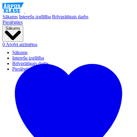
Sākums
Interešu izglītība
Brīvprātīgais darbs
Pieslēgties
Sākums
0
Atvērt atzīmētos
Sākums
Interešu izglītība
Brīvprātīgais darbs
Pieslēgties