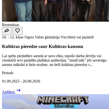
Bezmaksas
10. - 12. klase
Ogres Valsts ģimnāzija
Visi bērni vai jaunieši
Kultūras pieredze caur Kultūras kanonu
Lai spētu piedalīties sarunā ar savu elku, topošo darba devēju vai
vienkārši sevi parādītu plašākai auditorijai, “small talk” jeb saviesīgo
sarunu mākslai ir liela nozīme, un tieši kultūras pieredze s...
Periods
01.09.2025 - 20.08.2026
Aplūkot