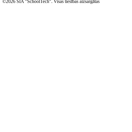
©2026 SIA "SchoolTech". Visas tiesības aizsargātas