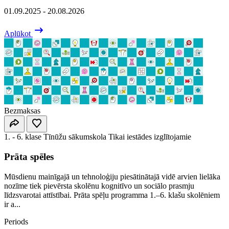
01.09.2025 - 20.08.2026
Aplūkot
Bezmaksas
1. - 6. klase
Tīnūžu sākumskola
Tikai iestādes izglītojamie
Prāta spēles
Mūsdienu mainīgajā un tehnoloģiju piesātinātajā vidē arvien lielāka
nozīme tiek pievērsta skolēnu kognitīvo un sociālo prasmju
līdzsvarotai attīstībai. Prāta spēļu programma 1.–6. klašu skolēniem
ir a...
Periods