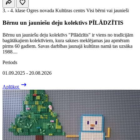
3. - 4. klase
Ogres novada Kultūras centrs
Visi bērni vai jaunieši
Bērnu un jauniešu deju kolektīvs PĪLĀDZĪTIS
Bērnu un jauniešu deju kolektīvs "Pīlādzītis" ir viens no tradīcijām
bagātākajiem kolektīviem, kura saknes meklējamas jau apmēram
pirms 60 gadiem. Savas darbības jaunajā kultūras namā tas uzsāka
1988....
Periods
01.09.2025 - 20.08.2026
Aplūkot