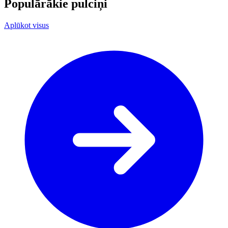
Populārākie pulciņi
Aplūkot visus