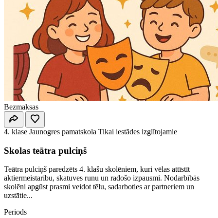
Bezmaksas
4. klase
Jaunogres pamatskola
Tikai iestādes izglītojamie
Skolas teātra pulciņš
Teātra pulciņš paredzēts 4. klašu skolēniem, kuri vēlas attīstīt
aktiermeistarību, skatuves runu un radošo izpausmi. Nodarbībās
skolēni apgūst prasmi veidot tēlu, sadarboties ar partneriem un
uzstātie...
Periods