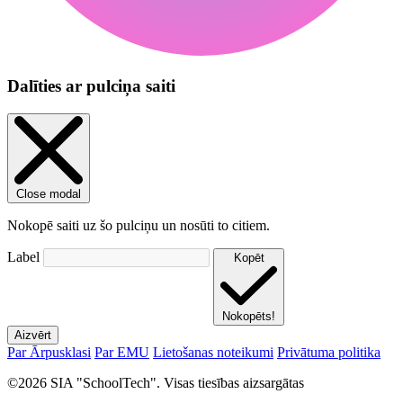
Dalīties ar pulciņa saiti
Close modal
Nokopē saiti uz šo pulciņu un nosūti to citiem.
Label
Kopēt
Nokopēts!
Aizvērt
Par Ārpusklasi
Par EMU
Lietošanas noteikumi
Privātuma politika
©2026 SIA "SchoolTech". Visas tiesības aizsargātas