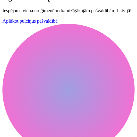
Iespējams viena no ģimenēm draudzīgākajām pašvaldībām Latvijā!
Aplūkot pulciņus pašvaldībā
→