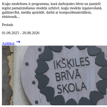
Kuģu modelisms ir programma, kurā darbojoties bērni un jaunieši
iegūst pamatzināšanas modeļu uzbūvē, kuģu modeļu izgatavošanā,
galdniecībā, metāla apstrādē, darbā ar kompozītmateriāliem,
elektronik...
Periods
01.09.2025 - 20.08.2026
Aplūkot