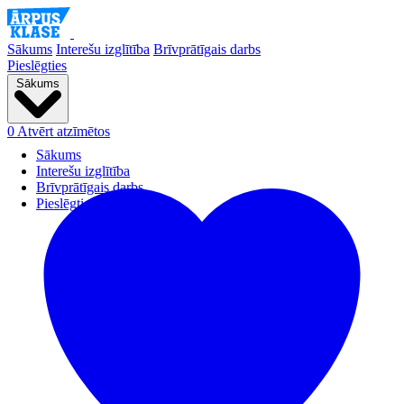
Sākums
Interešu izglītība
Brīvprātīgais darbs
Pieslēgties
Sākums
0
Atvērt atzīmētos
Sākums
Interešu izglītība
Brīvprātīgais darbs
Pieslēgties