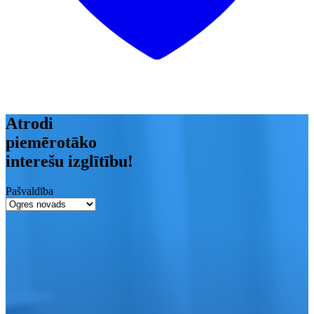
Atrodi
piemērotāko
interešu izglītību!
Pašvaldība