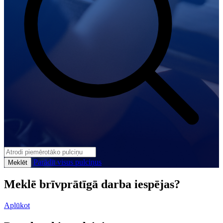
Parādīt visus pulciņus
Meklēt
Meklē brīvprātīgā darba iespējas?
Aplūkot