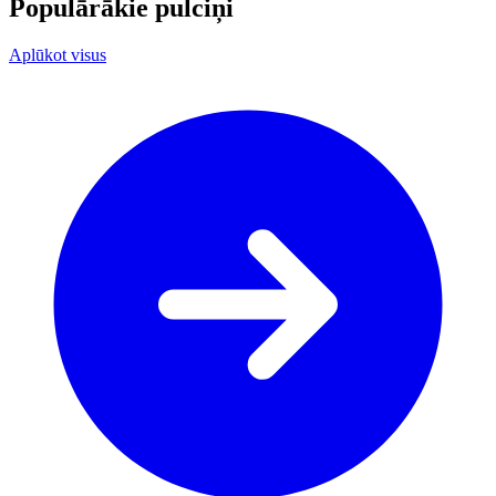
Populārākie pulciņi
Aplūkot visus