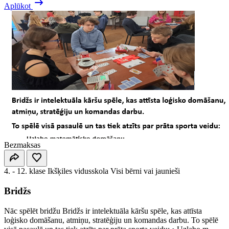
Aplūkot
Bezmaksas
4. - 12. klase
Ikšķiles vidusskola
Visi bērni vai jaunieši
Bridžs
Nāc spēlēt bridžu Bridžs ir intelektuāla kāršu spēle, kas attīsta
loģisko domāšanu, atmiņu, stratēģiju un komandas darbu. To spēlē