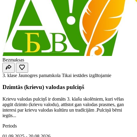
Bezmaksas
3. klase
Jaunogres pamatskola
Tikai iestādes izglītojamie
Dzimtās (krievu) valodas pulciņš
Krievu valodas pulciņš ir domāts 3. klašu skolēniem, kuri vēlas
apgūt dzimto (krievu valodu), attīstot gan valodas prasmes, gan
interesi par krievu valodas kultūru un tradīcijām .Pulciņā bērni
iegūs...
Periods
01.09.2025 - 20.08.2026