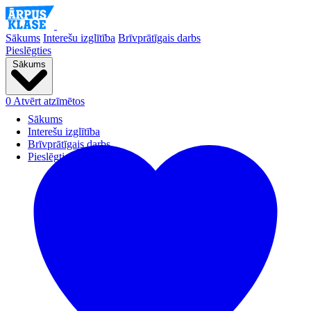
Sākums
Interešu izglītība
Brīvprātīgais darbs
Pieslēgties
Sākums
0
Atvērt atzīmētos
Sākums
Interešu izglītība
Brīvprātīgais darbs
Pieslēgties