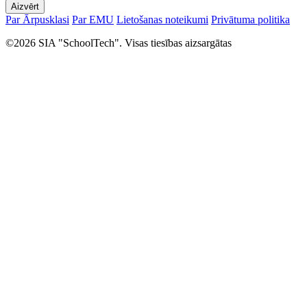
Aizvērt
Par Ārpusklasi
Par EMU
Lietošanas noteikumi
Privātuma politika
©2026 SIA "SchoolTech". Visas tiesības aizsargātas