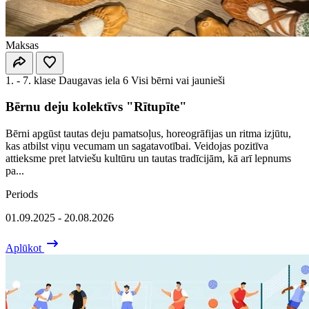
Maksas
1. - 7. klase
Daugavas iela 6
Visi bērni vai jaunieši
Bērnu deju kolektīvs "Rītupīte"
Bērni apgūst tautas deju pamatsoļus, horeogrāfijas un ritma izjūtu,
kas atbilst viņu vecumam un sagatavotībai. Veidojas pozitīva
attieksme pret latviešu kultūru un tautas tradīcijām, kā arī lepnums
pa...
Periods
01.09.2025 - 20.08.2026
Aplūkot