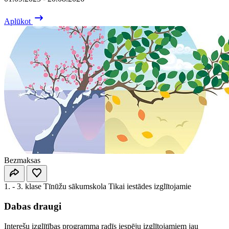
Aplūkot
Bezmaksas
1. - 3. klase
Tīnūžu sākumskola
Tikai iestādes izglītojamie
Dabas draugi
Interešu izglītības programma radīs iespēju izglītojamiem jau