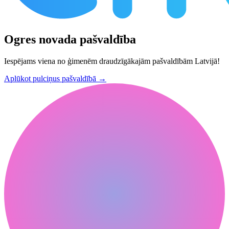
Ogres novada pašvaldība
Iespējams viena no ģimenēm draudzīgākajām pašvaldībām Latvijā!
Aplūkot pulciņus pašvaldībā
→