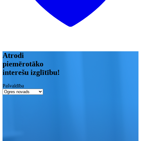
Atrodi
piemērotāko
interešu izglītību!
Pašvaldība