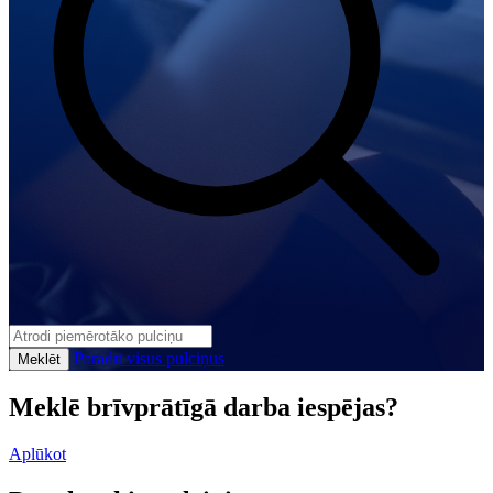
Parādīt visus pulciņus
Meklēt
Meklē brīvprātīgā darba iespējas?
Aplūkot