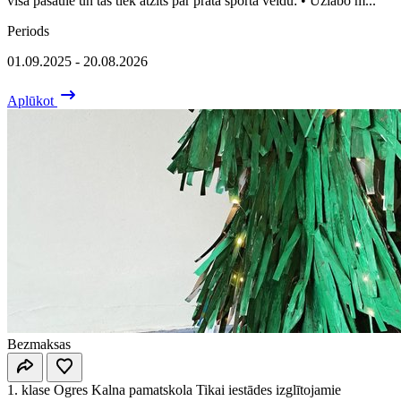
visā pasaulē un tas tiek atzīts par prāta sporta veidu: • Uzlabo m...
Periods
01.09.2025 - 20.08.2026
Aplūkot
Bezmaksas
1. klase
Ogres Kalna pamatskola
Tikai iestādes izglītojamie