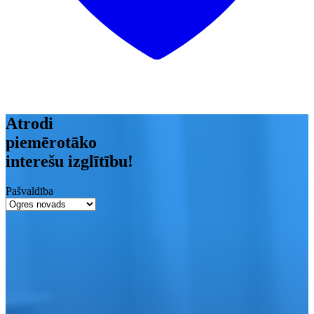
Atrodi
piemērotāko
interešu izglītību!
Pašvaldība