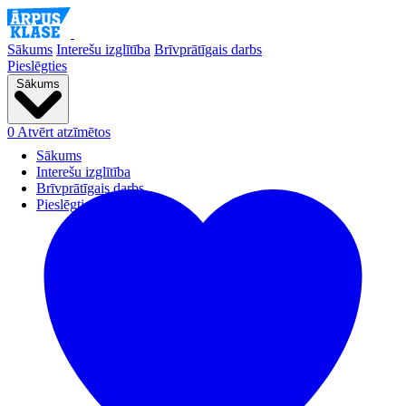
Sākums
Interešu izglītība
Brīvprātīgais darbs
Pieslēgties
Sākums
0
Atvērt atzīmētos
Sākums
Interešu izglītība
Brīvprātīgais darbs
Pieslēgties