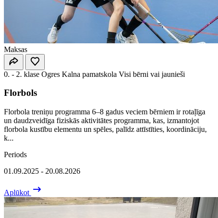
Maksas
0. - 2. klase
Ogres Kalna pamatskola
Visi bērni vai jaunieši
Florbols
Florbola treniņu programma 6–8 gadus veciem bērniem ir rotaļīga
un daudzveidīga fiziskās aktivitātes programma, kas, izmantojot
florbola kustību elementu un spēles, palīdz attīstīties, koordināciju,
k...
Periods
01.09.2025 - 20.08.2026
Aplūkot