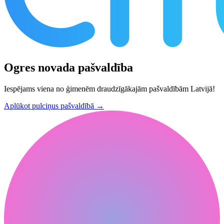
Ogres novada pašvaldība
Iespējams viena no ģimenēm draudzīgākajām pašvaldībām Latvijā!
Aplūkot pulciņus pašvaldībā
→