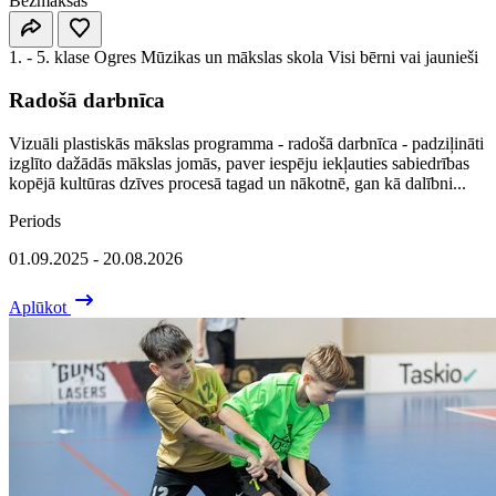
Bezmaksas
1. - 5. klase
Ogres Mūzikas un mākslas skola
Visi bērni vai jaunieši
Radošā darbnīca
Vizuāli plastiskās mākslas programma - radošā darbnīca - padziļināti
izglīto dažādās mākslas jomās, paver iespēju iekļauties sabiedrības
kopējā kultūras dzīves procesā tagad un nākotnē, gan kā dalībni...
Periods
01.09.2025 - 20.08.2026
Aplūkot