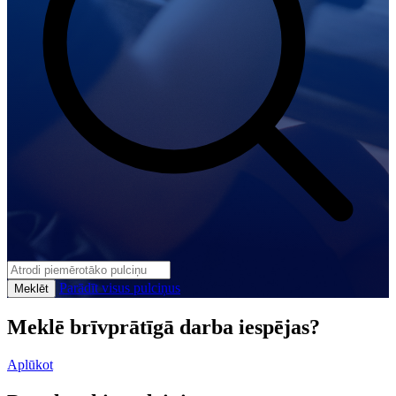
Parādīt visus pulciņus
Meklēt
Meklē brīvprātīgā darba iespējas?
Aplūkot