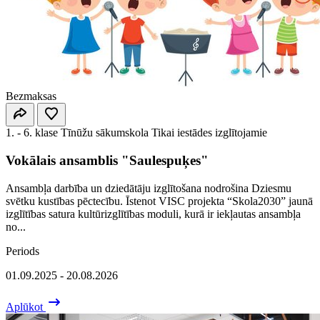
Bezmaksas
1. - 6. klase
Tīnūžu sākumskola
Tikai iestādes izglītojamie
Vokālais ansamblis "Saulespuķes"
Ansambļa darbība un dziedātāju izglītošana nodrošina Dziesmu
svētku kustības pēctecību. Īstenot VISC projekta “Skola2030” jaunā
izglītības satura kultūrizglītības moduli, kurā ir iekļautas ansambļa
no...
Periods
01.09.2025 - 20.08.2026
Aplūkot