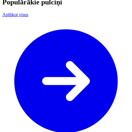
Populārākie pulciņi
Aplūkot visus