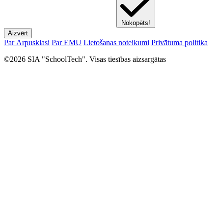
Nokopēts!
Aizvērt
Par Ārpusklasi
Par EMU
Lietošanas noteikumi
Privātuma politika
©2026 SIA "SchoolTech". Visas tiesības aizsargātas