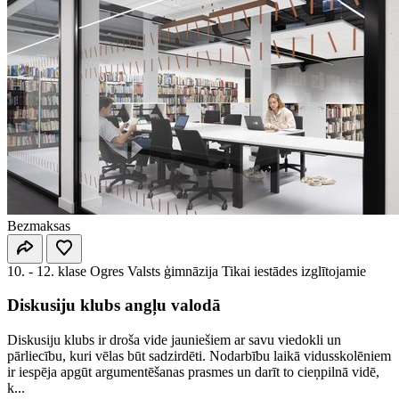
Bezmaksas
10. - 12. klase
Ogres Valsts ģimnāzija
Tikai iestādes izglītojamie
Diskusiju klubs angļu valodā
Diskusiju klubs ir droša vide jauniešiem ar savu viedokli un
pārliecību, kuri vēlas būt sadzirdēti. Nodarbību laikā vidusskolēniem
ir iespēja apgūt argumentēšanas prasmes un darīt to cieņpilnā vidē,
k...