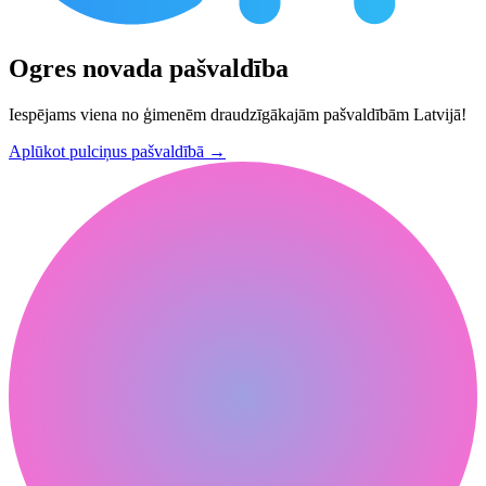
Ogres novada pašvaldība
Iespējams viena no ģimenēm draudzīgākajām pašvaldībām Latvijā!
Aplūkot pulciņus pašvaldībā
→