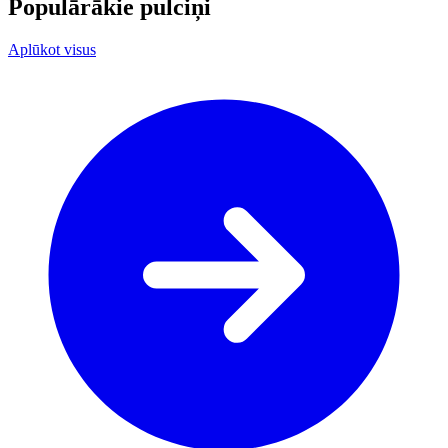
Populārākie pulciņi
Aplūkot visus