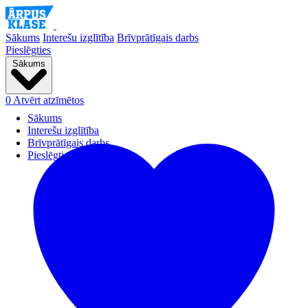
Sākums
Interešu izglītība
Brīvprātīgais darbs
Pieslēgties
Sākums
0
Atvērt atzīmētos
Sākums
Interešu izglītība
Brīvprātīgais darbs
Pieslēgties