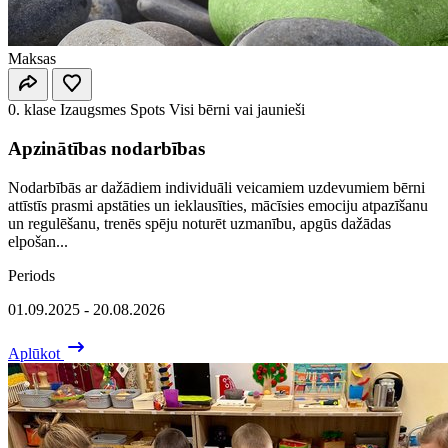
Maksas
0. klase
Izaugsmes Spots
Visi bērni vai jaunieši
Apzinātības nodarbības
Nodarbībās ar dažādiem individuāli veicamiem uzdevumiem bērni
attīstīs prasmi apstāties un ieklausīties, mācīsies emociju atpazīšanu
un regulēšanu, trenēs spēju noturēt uzmanību, apgūs dažādas
elpošan...
Periods
01.09.2025 - 20.08.2026
Aplūkot