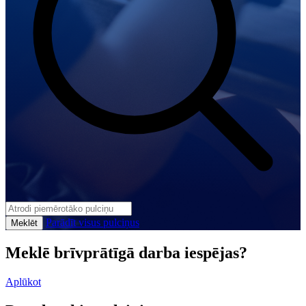
Parādīt visus pulciņus
Meklēt
Meklē brīvprātīgā darba iespējas?
Aplūkot