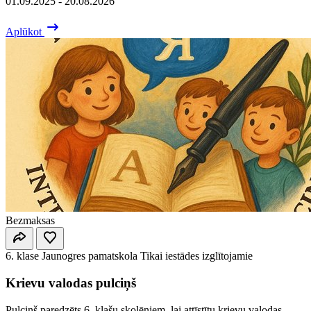
01.09.2025 - 20.08.2026
Aplūkot
Bezmaksas
6. klase
Jaunogres pamatskola
Tikai iestādes izglītojamie
Krievu valodas pulciņš
Pulciņš paredzēts 6. klašu skolēniem, lai attīstītu krievu valodas