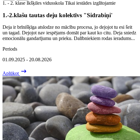
1. - 2. klase
Ikšķiles vidusskola
Tikai iestādes izglītojamie
1.-2.klašu tautas deju kolektīvs "Sidrabiņi'
Deja ir brīnišķīga atslodze no mācību procesa, jo dejojot tu esi šeit
un tagad. Dejojot nav iespējams domāt par kaut ko citu. Deja sniedz
emocionālu gandarījumu un prieku. Dalībniekiem rodas ieradums...
Periods
01.09.2025 - 20.08.2026
Aplūkot