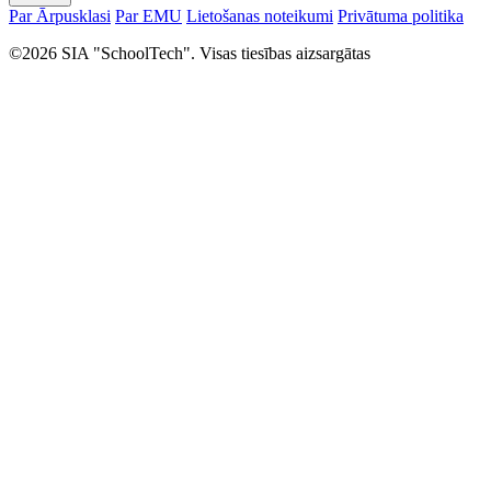
Par Ārpusklasi
Par EMU
Lietošanas noteikumi
Privātuma politika
©2026 SIA "SchoolTech". Visas tiesības aizsargātas