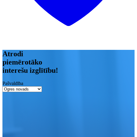
Atrodi
piemērotāko
interešu izglītību!
Pašvaldība