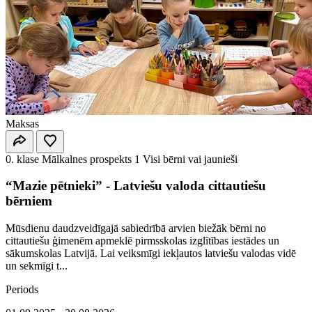
Maksas
0. klase
Mālkalnes prospekts 1
Visi bērni vai jaunieši
“Mazie pētnieki” - Latviešu valoda cittautiešu
bērniem
Mūsdienu daudzveidīgajā sabiedrībā arvien biežāk bērni no
cittautiešu ģimenēm apmeklē pirmsskolas izglītības iestādes un
sākumskolas Latvijā. Lai veiksmīgi iekļautos latviešu valodas vidē
un sekmīgi t...
Periods