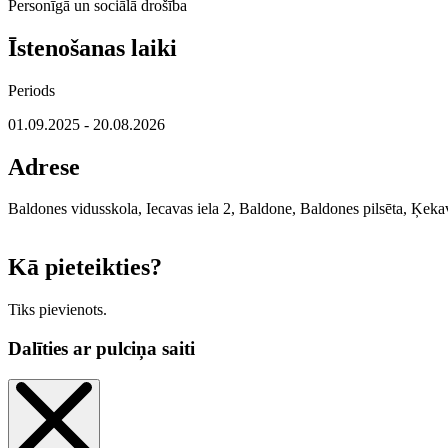
Personīgā un sociālā drošība
Īstenošanas laiki
Periods
01.09.2025 - 20.08.2026
Adrese
Baldones vidusskola, Iecavas iela 2, Baldone, Baldones pilsēta, Ķek
+
Kā pieteikties?
−
Tiks pievienots.
Dalīties ar pulciņa saiti