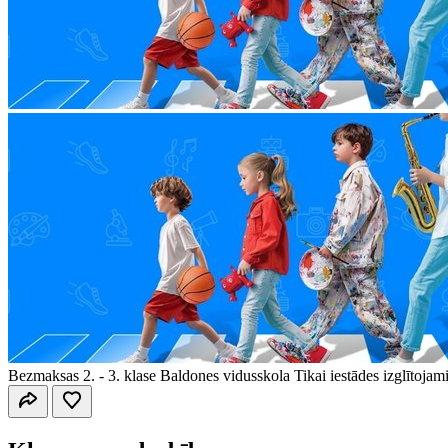
Bezmaksas
2. - 3. klase
Baldones vidusskola
Tikai iestādes izglītojam