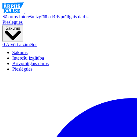
Sākums
Interešu izglītība
Brīvprātīgais darbs
Pieslēgties
Sākums
0
Atvērt atzīmētos
Sākums
Interešu izglītība
Brīvprātīgais darbs
Pieslēgties