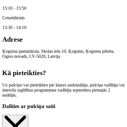
15:10 - 15:50
Ceturtdienās
13:30 - 14:10
Adrese
Ķeguma pamatskola, Skolas iela 10, Ķegums, Ķeguma pilsēta,
Ogres novads, LV-5020, Latvija
Leaflet
|
© OpenStreetMap contributors
Kā pieteikties?
Uz pulciņu var pieteikties pie klases audzinātāja, pulciņa vadītāja vai
interešu izglītības programmas vadītāja septembra pirmajās 2
nedēļās.
Dalīties ar pulciņa saiti