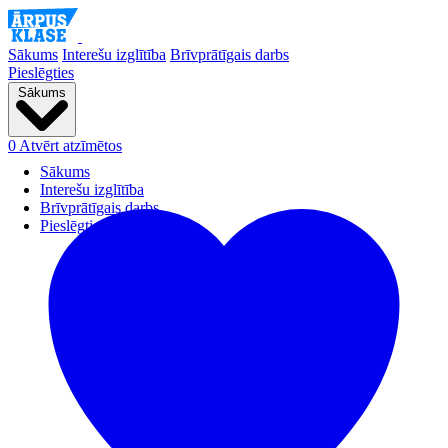
Sākums
Interešu izglītība
Brīvprātīgais darbs
Pieslēgties
Sākums
0
Atvērt atzīmētos
Sākums
Interešu izglītība
Brīvprātīgais darbs
Pieslēgties