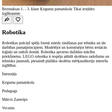
Bezmaksas
1. - 3. klase
Ķeguma pamatskola
Tikai iestādes
izglītojamie
Robotika
Robotikas pulciņš spēļu formā sniedz zināšanas par tehniku un tās
darbības pamatprincipiem. Modelējot un konstruējot bērns iemācās
loģiski un radoši domāt. Robotika apvieno dažādus mācību
priekšmetus. LEGO robotika ir iespēja attīstīt skolēnos radošumu un
tehnisko jaunradi, piesaistīt plašāku skolēnu mērķauditoriju interešu
izglītībai.
Īstenotājs
Ķeguma pamatskola
Pedagogs
Mārcis Zanerips
Vecums