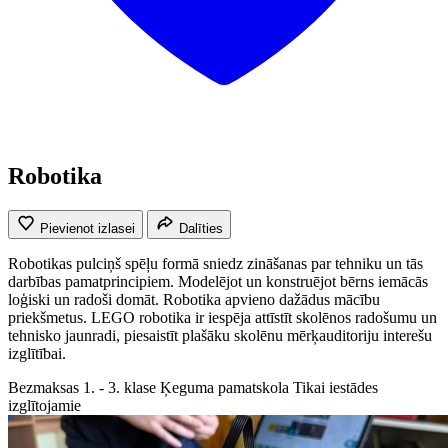
Robotika
Pievienot izlasei
Dalīties
Robotikas pulciņš spēļu formā sniedz zināšanas par tehniku un tās
darbības pamatprincipiem. Modelējot un konstruējot bērns iemācās
loģiski un radoši domāt. Robotika apvieno dažādus mācību
priekšmetus. LEGO robotika ir iespēja attīstīt skolēnos radošumu un
tehnisko jaunradi, piesaistīt plašāku skolēnu mērķauditoriju interešu
izglītībai.
Bezmaksas
1. - 3. klase
Ķeguma pamatskola
Tikai iestādes
izglītojamie