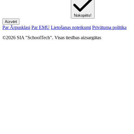
Nokopēts!
Aizvērt
Par Ārpusklasi
Par EMU
Lietošanas noteikumi
Privātuma politika
©2026 SIA "SchoolTech". Visas tiesības aizsargātas