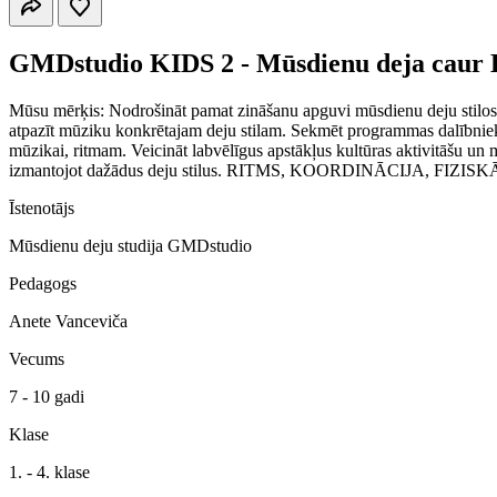
GMDstudio KIDS 2 - Mūsdienu deja caur 
Mūsu mērķis: Nodrošināt pamat zināšanu apguvi mūsdienu deju stilos. R
atpazīt mūziku konkrētajam deju stilam. Sekmēt programmas dalībnieku fi
mūzikai, ritmam. Veicināt labvēlīgus apstākļus kultūras aktivitāšu 
izmantojot dažādus deju stilus. RITMS, KOORDINĀCIJA
Īstenotājs
Mūsdienu deju studija GMDstudio
Pedagogs
Anete Vanceviča
Vecums
7 - 10 gadi
Klase
1. - 4. klase