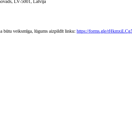
novads, LV-5001, Latvija
ja būtu veiksmīga, lūgums aizpildīt linku:
https://forms.gle/rHkmxiLC