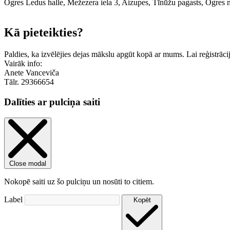
Ogres Ledus halle, Mežezera iela 3, Aizupes, Tīnūžu pagasts, Ogres 
+
Kā pieteikties?
−
Paldies, ka izvēlējies dejas mākslu apgūt kopā ar mums. Lai reģistrāci
Vairāk info:
Anete Vanceviča
Tālr. 29366654
Dalīties ar pulciņa saiti
Close modal
Nokopē saiti uz šo pulciņu un nosūti to citiem.
Label
Kopēt