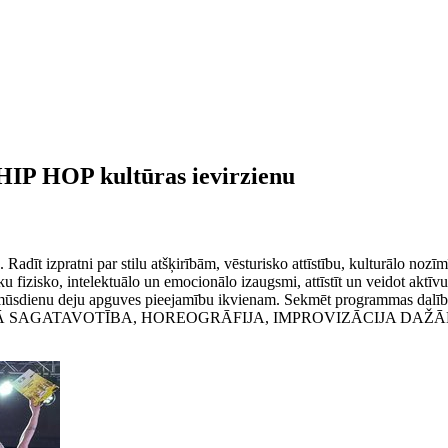
HIP HOP kultūras ievirzienu
adīt izpratni par stilu atšķirībām, vēsturisko attīstību, kulturālo noz
zisko, intelektuālo un emocionālo izaugsmi, attīstīt un veidot aktīvus, f
un mūsdienu deju apguves pieejamību ikvienam. Sekmēt programmas dalīb
, FIZISKĀ SAGATAVOTĪBA, HOREOGRĀFIJA, IMPROVIZĀCIJA D