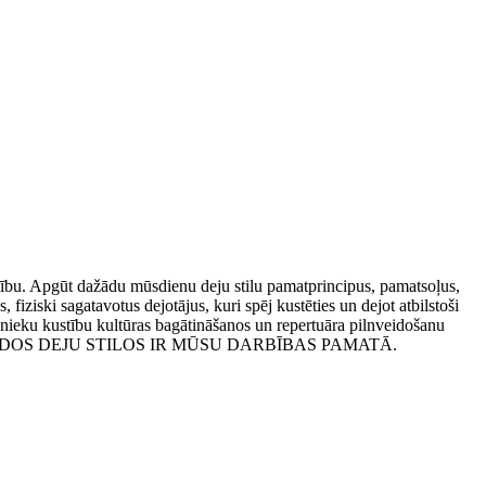
īmību. Apgūt dažādu mūsdienu deju stilu pamatprincipus, pamatsoļus,
iziski sagatavotus dejotājus, kuri spēj kustēties un dejot atbilstoši
nieku kustību kultūras bagātināšanos un repertuāra pilnveidošanu
AŽĀDOS DEJU STILOS IR MŪSU DARBĪBAS PAMATĀ.