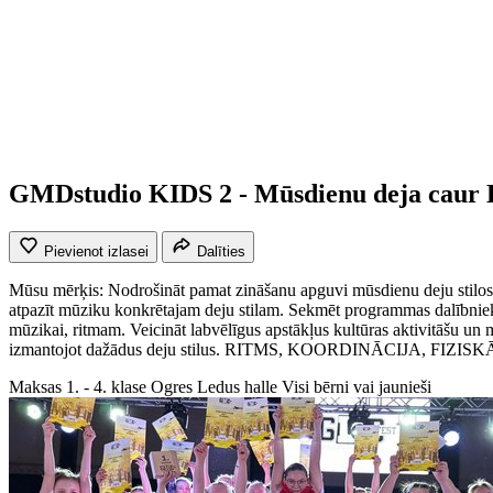
GMDstudio KIDS 2 - Mūsdienu deja caur 
Pievienot izlasei
Dalīties
Mūsu mērķis: Nodrošināt pamat zināšanu apguvi mūsdienu deju stilos. R
atpazīt mūziku konkrētajam deju stilam. Sekmēt programmas dalībnieku fi
mūzikai, ritmam. Veicināt labvēlīgus apstākļus kultūras aktivitāšu 
izmantojot dažādus deju stilus. RITMS, KOORDINĀCIJA
Maksas
1. - 4. klase
Ogres Ledus halle
Visi bērni vai jaunieši