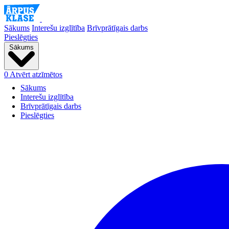
Sākums
Interešu izglītība
Brīvprātīgais darbs
Pieslēgties
Sākums
0
Atvērt atzīmētos
Sākums
Interešu izglītība
Brīvprātīgais darbs
Pieslēgties