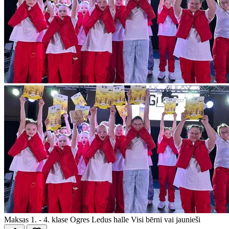
Maksas
1. - 4. klase
Ogres Ledus halle
Visi bērni vai jaunieši