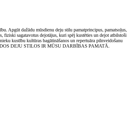
īmību. Apgūt dažādu mūsdienu deju stilu pamatprincipus, pamatsoļus,
iziski sagatavotus dejotājus, kuri spēj kustēties un dejot atbilstoši
nieku kustību kultūras bagātināšanos un repertuāra pilnveidošanu
AŽĀDOS DEJU STILOS IR MŪSU DARBĪBAS PAMATĀ.