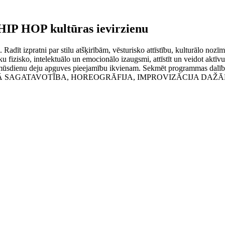
HIP HOP kultūras ievirzienu
adīt izpratni par stilu atšķirībām, vēsturisko attīstību, kulturālo noz
zisko, intelektuālo un emocionālo izaugsmi, attīstīt un veidot aktīvus, f
un mūsdienu deju apguves pieejamību ikvienam. Sekmēt programmas dalīb
, FIZISKĀ SAGATAVOTĪBA, HOREOGRĀFIJA, IMPROVIZĀCIJA D