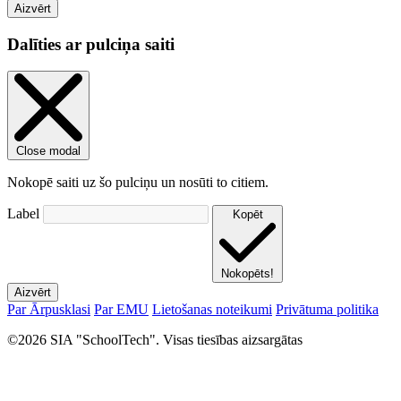
Aizvērt
Dalīties ar pulciņa saiti
Close modal
Nokopē saiti uz šo pulciņu un nosūti to citiem.
Label
Kopēt
Nokopēts!
Aizvērt
Par Ārpusklasi
Par EMU
Lietošanas noteikumi
Privātuma politika
©2026 SIA "SchoolTech". Visas tiesības aizsargātas