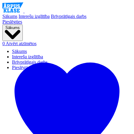
Sākums
Interešu izglītība
Brīvprātīgais darbs
Pieslēgties
Sākums
0
Atvērt atzīmētos
Sākums
Interešu izglītība
Brīvprātīgais darbs
Pieslēgties