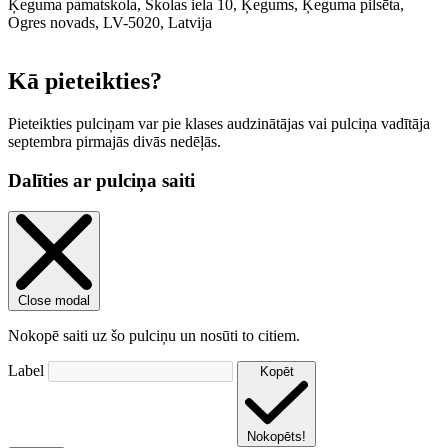
Ķeguma pamatskola, Skolas iela 10, Ķegums, Ķeguma pilsēta,
Ogres novads, LV-5020, Latvija
Leaflet
|
© OpenStreetMap contributors
Kā pieteikties?
Pieteikties pulciņam var pie klases audzinātājas vai pulciņa vadītāja
septembra pirmajās divās nedēļās.
Dalīties ar pulciņa saiti
Close modal
Nokopē saiti uz šo pulciņu un nosūti to citiem.
Label
Kopēt
Nokopēts!