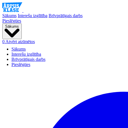
Sākums
Interešu izglītība
Brīvprātīgais darbs
Pieslēgties
Sākums
0
Atvērt atzīmētos
Sākums
Interešu izglītība
Brīvprātīgais darbs
Pieslēgties