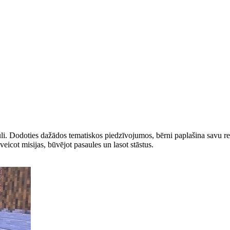
sauli. Dodoties dažādos tematiskos piedzīvojumos, bērni paplašina savu 
eicot misijas, būvējot pasaules un lasot stāstus.