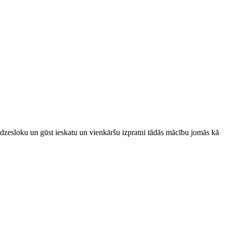
redzesloku un gūst ieskatu un vienkāršu izpratni tādās mācību jomās kā