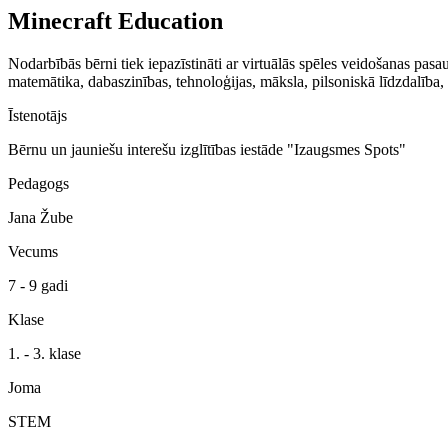
Minecraft Education
Nodarbībās bērni tiek iepazīstināti ar virtuālās spēles veidošanas pa
matemātika, dabaszinības, tehnoloģijas, māksla, pilsoniskā līdzdalība, v
Īstenotājs
Bērnu un jauniešu interešu izglītības iestāde "Izaugsmes Spots"
Pedagogs
Jana Žube
Vecums
7 - 9 gadi
Klase
1. - 3. klase
Joma
STEM