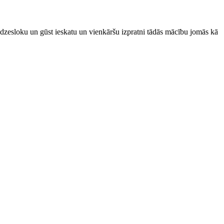
redzesloku un gūst ieskatu un vienkāršu izpratni tādās mācību jomās kā