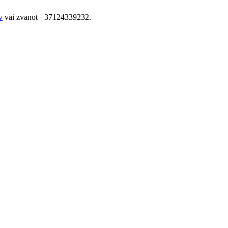
v
vai zvanot +37124339232.