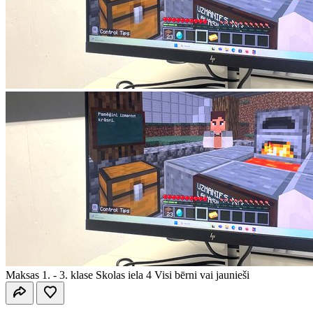
Maksas
1. - 3. klase
Skolas iela 4
Visi bērni vai jaunieši