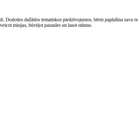
sauli. Dodoties dažādos tematiskos piedzīvojumos, bērni paplašina savu 
eicot misijas, būvējot pasaules un lasot stāstus.