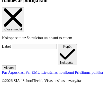
Dalīties ar pulciņa saiti
Close modal
Nokopē saiti uz šo pulciņu un nosūti to citiem.
Label
Kopēt
Nokopēts!
Aizvērt
Par Ārpusklasi
Par EMU
Lietošanas noteikumi
Privātuma politika
©2026 SIA "SchoolTech". Visas tiesības aizsargātas