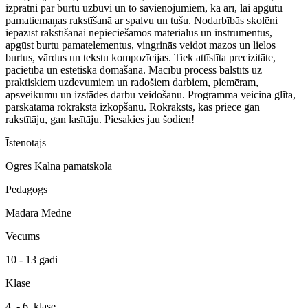
izpratni par burtu uzbūvi un to savienojumiem, kā arī, lai apgūtu
pamatiemaņas rakstīšanā ar spalvu un tušu. Nodarbībās skolēni
iepazīst rakstīšanai nepieciešamos materiālus un instrumentus,
apgūst burtu pamatelementus, vingrinās veidot mazos un lielos
burtus, vārdus un tekstu kompozīcijas. Tiek attīstīta precizitāte,
pacietība un estētiskā domāšana. Mācību process balstīts uz
praktiskiem uzdevumiem un radošiem darbiem, piemēram,
apsveikumu un izstādes darbu veidošanu. Programma veicina glīta,
pārskatāma rokraksta izkopšanu. Rokraksts, kas priecē gan
rakstītāju, gan lasītāju. Piesakies jau šodien!
Īstenotājs
Ogres Kalna pamatskola
Pedagogs
Madara Medne
Vecums
10 - 13 gadi
Klase
4. - 6. klase