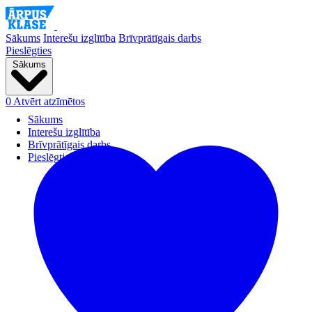
Sākums
Interešu izglītība
Brīvprātīgais darbs
Pieslēgties
Sākums
0
Atvērt atzīmētos
Sākums
Interešu izglītība
Brīvprātīgais darbs
Pieslēgties