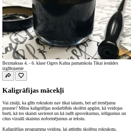
Bezmaksas
4. - 6. klase
Ogres Kalna pamatskola
Tikai iestādes
izglītojamie
Kaligrāfijas mācekļi
Vai zināji, ka glīts rokraksts nav tikai talants, bet arī trenējama
prasme? Mūsu kaligrāfijas nodarbībās skolēni apgūst, kā veidojas
burti, kā tos skaisti savienot un kā radīt apsveikumus, ielūgumus un
citus vizuāli skaistus noformējumus ar tekstu.
Kaligrāfijas programma veidota, lai attīstītu skolēnu rokrakstu,