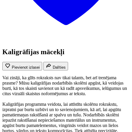
Kaligrāfijas mācekļi
Pievienot izlasei
Dalīties
Vai zināji, ka glīts rokraksts nav tikai talants, bet arī trenējama
prasme? Mūsu kaligrāfijas nodarbībās skolēni apgūst, kā veidojas
burti, kā tos skaisti savienot un kā radīt apsveikumus, ielūgumus un
citus vizuāli skaistus noformējumus ar tekstu.
Kaligrāfijas programma veidota, lai attīstītu skolēnu rokrakstu,
izpratni par burtu uzbūvi un to savienojumiem, kā arī, lai apgūtu
pamatiemaņas rakstīšanā ar spalvu un tušu. Nodarbībās skolēni
iepazīst rakstīšanai nepieciešamos materiālus un instrumentus,
apgūst burtu pamatelementus, vingrinās veidot mazos un lielos
burtus, vārdus un tekstu kompozīcijas. Tiek attīstīta precizitāte,