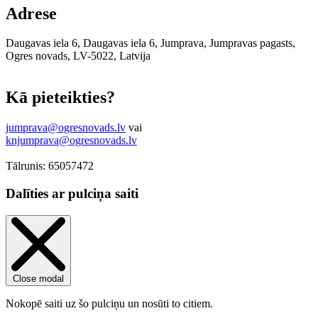
Adrese
Daugavas iela 6, Daugavas iela 6, Jumprava, Jumpravas pagasts,
Ogres novads, LV-5022, Latvija
Leaflet
|
© OpenStreetMap contributors
Kā pieteikties?
jumprava@ogresnovads.lv
vai
knjumprava@ogresnovads.lv
Tālrunis: 65057472
Dalīties ar pulciņa saiti
Close modal
Nokopē saiti uz šo pulciņu un nosūti to citiem.