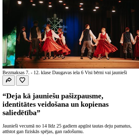
Bezmaksas
7. - 12. klase
Daugavas iela 6
Visi bērni vai jaunieši
“Deja kā jauniešu pašizpausme,
identitātes veidošana un kopienas
saliedētība”
Jaunieši vecumā no 14 līdz 25 gadiem apgūst tautas deju pamatus,
attīstot gan fiziskās spējas, gan radošumu.