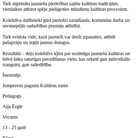
Tiek stiprināta jauniešu piederības sajūta kultūras tradīcijām,
vienlaikus attīstot spēju pielāgoties mūsdienu kultūras procesiem.
Kolektīva dalībnieki gūst pieredzi uzstāšanās, komandas darba un
savstarpējās sadarbības prasmju attīstībā.
Tiek veidota vide, kurā jaunieši var droši izpausties, attīstīt
pašapziņu un iegūt jaunus draugus.
Rezultātā – deju kolektīvs kļūst par nozīmīgu jauniešu kultūras un
brīvā laika saturīgas pavadīšanas vietu, kas sekmē gan individuālo
izaugsmi, gan saliedētību.
Īstenotājs
Jumpravas pagasta Kultūras nams
Pedagogs
Aija Ērgle
Vecums
13 - 25 gadi
Klase