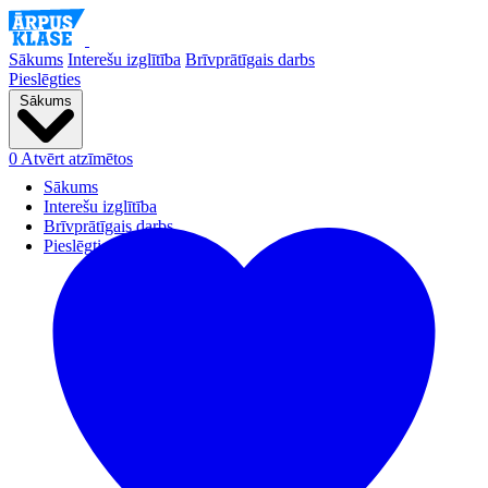
Sākums
Interešu izglītība
Brīvprātīgais darbs
Pieslēgties
Sākums
0
Atvērt atzīmētos
Sākums
Interešu izglītība
Brīvprātīgais darbs
Pieslēgties