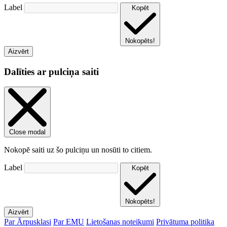
Label
Kopēt
Nokopēts!
Aizvērt
Dalīties ar pulciņa saiti
Close modal
Nokopē saiti uz šo pulciņu un nosūti to citiem.
Label
Kopēt
Nokopēts!
Aizvērt
Par Ārpusklasi
Par EMU
Lietošanas noteikumi
Privātuma politika