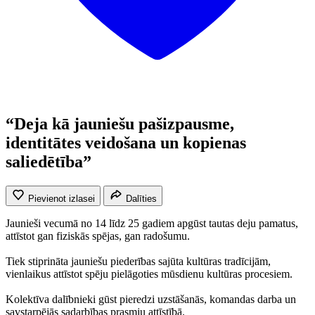
“Deja kā jauniešu pašizpausme,
identitātes veidošana un kopienas
saliedētība”
Pievienot izlasei
Dalīties
Jaunieši vecumā no 14 līdz 25 gadiem apgūst tautas deju pamatus,
attīstot gan fiziskās spējas, gan radošumu.
Tiek stiprināta jauniešu piederības sajūta kultūras tradīcijām,
vienlaikus attīstot spēju pielāgoties mūsdienu kultūras procesiem.
Kolektīva dalībnieki gūst pieredzi uzstāšanās, komandas darba un
savstarpējās sadarbības prasmju attīstībā.