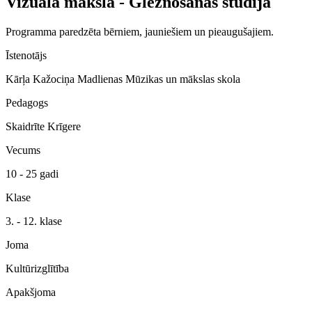
Vizuālā māksla - Gleznošanas studija
Programma paredzēta bērniem, jauniešiem un pieaugušajiem.
Īstenotājs
Kārļa Kažociņa Madlienas Mūzikas un mākslas skola
Pedagogs
Skaidrīte Krīgere
Vecums
10 - 25 gadi
Klase
3. - 12. klase
Joma
Kultūrizglītība
Apakšjoma