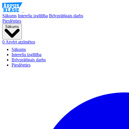
Sākums
Interešu izglītība
Brīvprātīgais darbs
Pieslēgties
Sākums
0
Atvērt atzīmētos
Sākums
Interešu izglītība
Brīvprātīgais darbs
Pieslēgties