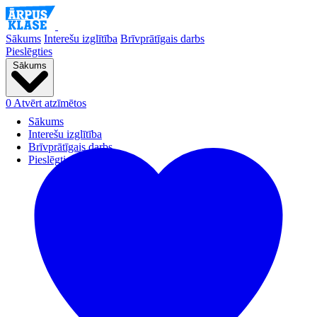
Sākums
Interešu izglītība
Brīvprātīgais darbs
Pieslēgties
Sākums
0
Atvērt atzīmētos
Sākums
Interešu izglītība
Brīvprātīgais darbs
Pieslēgties