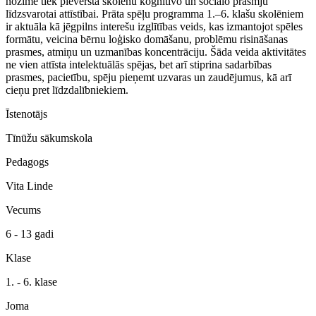
nozīme tiek pievērsta skolēnu kognitīvo un sociālo prasmju
līdzsvarotai attīstībai. Prāta spēļu programma 1.–6. klašu skolēniem
ir aktuāla kā jēgpilns interešu izglītības veids, kas izmantojot spēles
formātu, veicina bērnu loģisko domāšanu, problēmu risināšanas
prasmes, atmiņu un uzmanības koncentrāciju. Šāda veida aktivitātes
ne vien attīsta intelektuālās spējas, bet arī stiprina sadarbības
prasmes, pacietību, spēju pieņemt uzvaras un zaudējumus, kā arī
cieņu pret līdzdalībniekiem.
Īstenotājs
Tīnūžu sākumskola
Pedagogs
Vita Linde
Vecums
6 - 13 gadi
Klase
1. - 6. klase
Joma