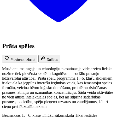
Prāta spēles
Pievienot izlasei
Dalīties
Mūsdienu mainīgajā un tehnoloģiju piesātinātajā vidē arvien lielāka
nozīme tiek pievērsta skolēnu kognitīvo un sociālo prasmju
līdzsvarotai attīstībai. Prāta spēļu programma 1.–6. klašu skolēniem
ir aktuāla kā jēgpilns interešu izglītības veids, kas izmantojot spēles
formātu, veicina bērnu loģisko domāšanu, problēmu risināšanas
prasmes, atmiņu un uzmanības koncentrāciju. Šāda veida aktivitātes
ne vien attīsta intelektuālās spējas, bet arī stiprina sadarbības
prasmes, pacietību, spēju pieņemt uzvaras un zaudējumus, kā arī
cieņu pret līdzdalībniekiem.
Bezmaksas
1. - 6. klase
Tīnūžu sākumskola
Tikai iestādes