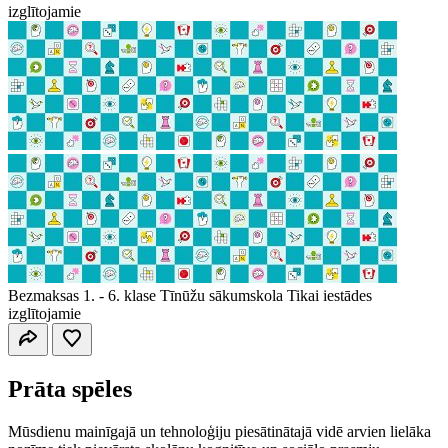
izglītojamie
Bezmaksas
1. - 6. klase
Tīnūžu sākumskola
Tikai iestādes
izglītojamie
Prāta spēles
Mūsdienu mainīgajā un tehnoloģiju piesātinātajā vidē arvien lielāka