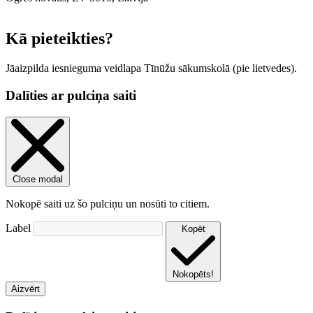
Leaflet
|
© OpenStreetMap contributors
Kā pieteikties?
Jāaizpilda iesnieguma veidlapa Tīnūžu sākumskolā (pie lietvedes).
Dalīties ar pulciņa saiti
Close modal
Nokopē saiti uz šo pulciņu un nosūti to citiem.
Label
Kopēt
Nokopēts!
Aizvērt