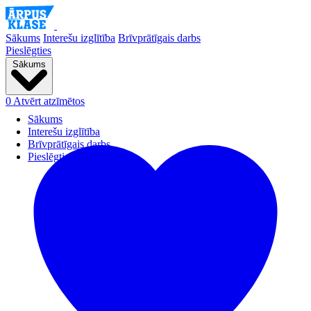
Sākums
Interešu izglītība
Brīvprātīgais darbs
Pieslēgties
Sākums
0
Atvērt atzīmētos
Sākums
Interešu izglītība
Brīvprātīgais darbs
Pieslēgties