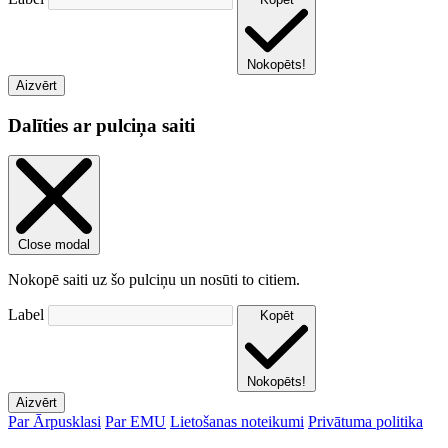
Nokopēts!
Aizvērt
Dalīties ar pulciņa saiti
Close modal
Nokopē saiti uz šo pulciņu un nosūti to citiem.
Label
Kopēt
Nokopēts!
Aizvērt
Par Ārpusklasi
Par EMU
Lietošanas noteikumi
Privātuma politika