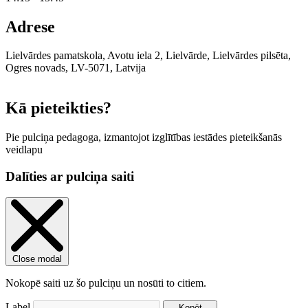
Adrese
Lielvārdes pamatskola, Avotu iela 2, Lielvārde, Lielvārdes pilsēta,
Ogres novads, LV-5071, Latvija
Leaflet
|
© OpenStreetMap contributors
Kā pieteikties?
Pie pulciņa pedagoga, izmantojot izglītības iestādes pieteikšanās
veidlapu
Dalīties ar pulciņa saiti
Close modal
Nokopē saiti uz šo pulciņu un nosūti to citiem.
Label
Kopēt