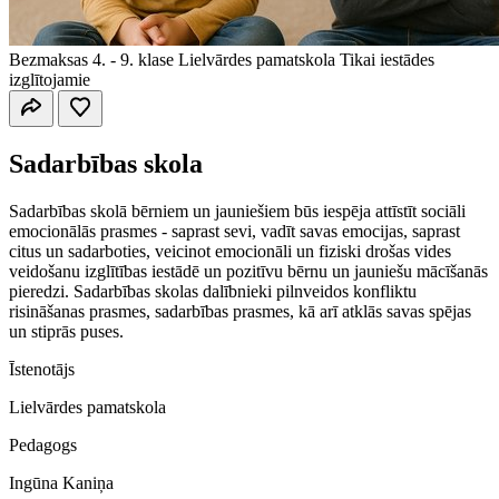
Bezmaksas
4. - 9. klase
Lielvārdes pamatskola
Tikai iestādes
izglītojamie
Sadarbības skola
Sadarbības skolā bērniem un jauniešiem būs iespēja attīstīt sociāli
emocionālās prasmes - saprast sevi, vadīt savas emocijas, saprast
citus un sadarboties, veicinot emocionāli un fiziski drošas vides
veidošanu izglītības iestādē un pozitīvu bērnu un jauniešu mācīšanās
pieredzi. Sadarbības skolas dalībnieki pilnveidos konfliktu
risināšanas prasmes, sadarbības prasmes, kā arī atklās savas spējas
un stiprās puses.
Īstenotājs
Lielvārdes pamatskola
Pedagogs
Ingūna Kaniņa