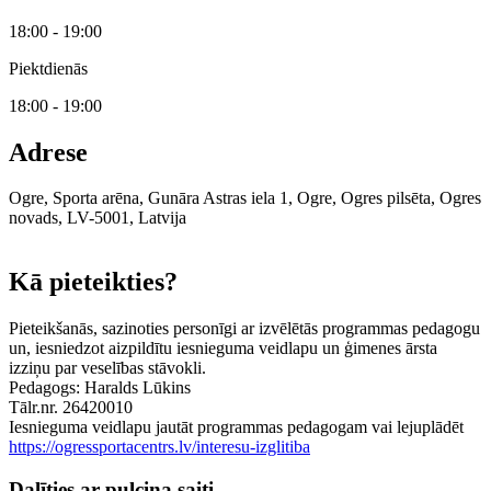
18:00 - 19:00
Piektdienās
18:00 - 19:00
Adrese
Ogre, Sporta arēna, Gunāra Astras iela 1, Ogre, Ogres pilsēta, Ogres
novads, LV-5001, Latvija
Leaflet
|
© OpenStreetMap contributors
Kā pieteikties?
Pieteikšanās, sazinoties personīgi ar izvēlētās programmas pedagogu
un, iesniedzot aizpildītu iesnieguma veidlapu un ģimenes ārsta
izziņu par veselības stāvokli.
Pedagogs: Haralds Lūkins
Tālr.nr. 26420010
Iesnieguma veidlapu jautāt programmas pedagogam vai lejuplādēt
https://ogressportacentrs.lv/interesu-izglitiba
Dalīties ar pulciņa saiti