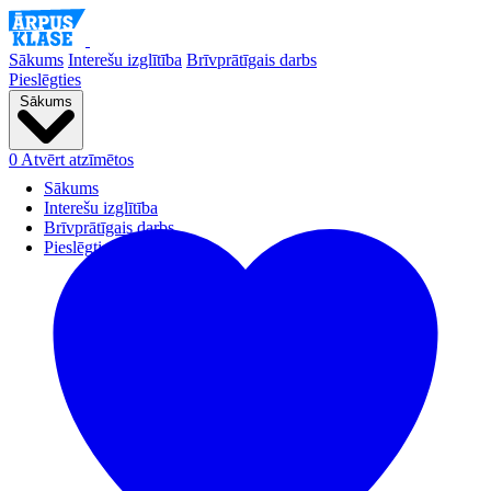
Sākums
Interešu izglītība
Brīvprātīgais darbs
Pieslēgties
Sākums
0
Atvērt atzīmētos
Sākums
Interešu izglītība
Brīvprātīgais darbs
Pieslēgties