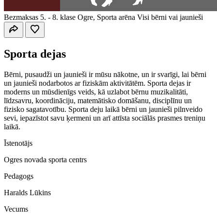
Bezmaksas
5. - 8. klase
Ogre, Sporta arēna
Visi bērni vai jaunieši
Sporta dejas
Bērni, pusaudži un jaunieši ir mūsu nākotne, un ir svarīgi, lai bērni
un jaunieši nodarbotos ar fiziskām aktivitātēm. Sporta dejas ir
moderns un mūsdienīgs veids, kā uzlabot bērnu muzikalitāti,
līdzsavru, koordināciju, matemātisko domāšanu, disciplīnu un
fizisko sagatavotību. Sporta deju laikā bērni un jaunieši pilnveido
sevi, iepazīstot savu ķermeni un arī attīsta sociālās prasmes treniņu
laikā.
Īstenotājs
Ogres novada sporta centrs
Pedagogs
Haralds Lūkins
Vecums