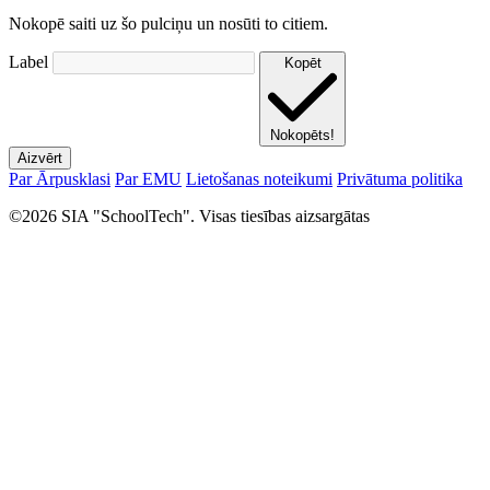
Nokopē saiti uz šo pulciņu un nosūti to citiem.
Label
Kopēt
Nokopēts!
Aizvērt
Par Ārpusklasi
Par EMU
Lietošanas noteikumi
Privātuma politika
©2026 SIA "SchoolTech". Visas tiesības aizsargātas