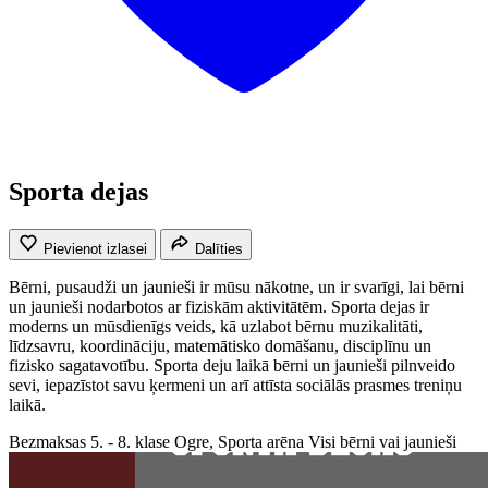
Sporta dejas
Pievienot izlasei
Dalīties
Bērni, pusaudži un jaunieši ir mūsu nākotne, un ir svarīgi, lai bērni
un jaunieši nodarbotos ar fiziskām aktivitātēm. Sporta dejas ir
moderns un mūsdienīgs veids, kā uzlabot bērnu muzikalitāti,
līdzsavru, koordināciju, matemātisko domāšanu, disciplīnu un
fizisko sagatavotību. Sporta deju laikā bērni un jaunieši pilnveido
sevi, iepazīstot savu ķermeni un arī attīsta sociālās prasmes treniņu
laikā.
Bezmaksas
5. - 8. klase
Ogre, Sporta arēna
Visi bērni vai jaunieši