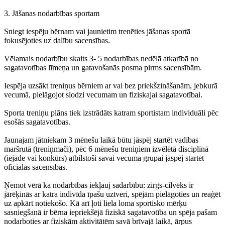
3. Jāšanas nodarbības sportam
Sniegt iespēju bērnam vai jaunietim trenēties jāšanas sportā
fokusējoties uz dalību sacensības.
Vēlamais nodarbību skaits 3- 5 nodarbības nedēļā atkarībā no
sagatavotības līmeņa un gatavošanās posma pirms sacensībām.
Iespēja uzsākt treniņus bērniem ar vai bez priekšzināšanām, jebkurā
vecumā, pielāgojot slodzi vecumam un fiziskajai sagatavotībai.
Sporta treniņu plāns tiek izstrādāts katram sportistam individuāli pēc
esošās sagatavotības.
Jaunajam jātniekam 3 mēnešu laikā būtu jāspēj startēt vadības
maršrutā (treniņmači), pēc 6 mēnešu treniņiem izvēlētā disciplīnā
(iejāde vai konkūrs) atbilstoši savai vecuma grupai jāspēj startēt
oficiālās sacensībās.
Ņemot vērā ka nodarbības iekļauj sadarbību: zirgs-cilvēks ir
jārēķinās ar katra indivīda īpašu uztveri, spējām pielāgoties un reaģēt
uz apkārt notiekošo. Kā arī ļoti liela loma sportisko mērķu
sasniegšanā ir bērna iepriekšējā fiziskā sagatavotība un spēja pašam
nodarboties ar fiziskām aktivitātēm savā brīvajā laikā, ārpus