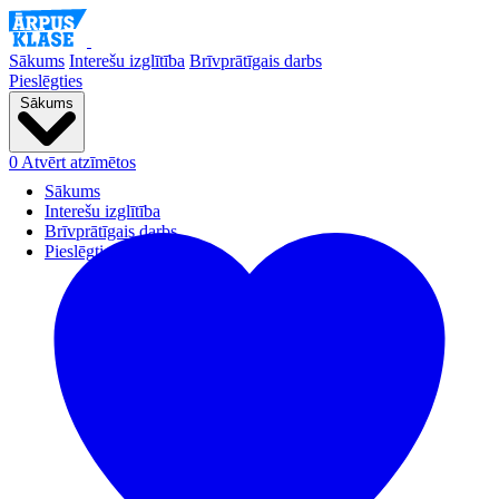
Sākums
Interešu izglītība
Brīvprātīgais darbs
Pieslēgties
Sākums
0
Atvērt atzīmētos
Sākums
Interešu izglītība
Brīvprātīgais darbs
Pieslēgties