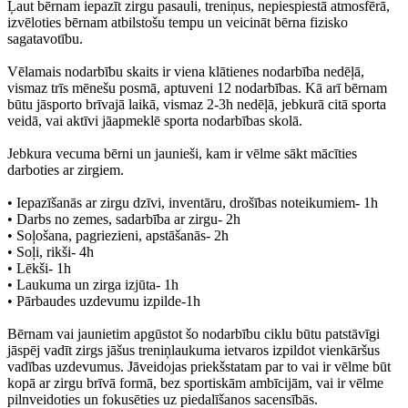
Ļaut bērnam iepazīt zirgu pasauli, treniņus, nepiespiestā atmosfērā,
izvēloties bērnam atbilstošu tempu un veicināt bērna fizisko
sagatavotību.
Vēlamais nodarbību skaits ir viena klātienes nodarbība nedēļā,
vismaz trīs mēnešu posmā, aptuveni 12 nodarbības. Kā arī bērnam
būtu jāsporto brīvajā laikā, vismaz 2-3h nedēļā, jebkurā citā sporta
veidā, vai aktīvi jāapmeklē sporta nodarbības skolā.
Jebkura vecuma bērni un jaunieši, kam ir vēlme sākt mācīties
darboties ar zirgiem.
• Iepazīšanās ar zirgu dzīvi, inventāru, drošības noteikumiem- 1h
• Darbs no zemes, sadarbība ar zirgu- 2h
• Soļošana, pagriezieni, apstāšanās- 2h
• Soļi, rikši- 4h
• Lēkši- 1h
• Laukuma un zirga izjūta- 1h
• Pārbaudes uzdevumu izpilde-1h
Bērnam vai jaunietim apgūstot šo nodarbību ciklu būtu patstāvīgi
jāspēj vadīt zirgs jāšus treniņlaukuma ietvaros izpildot vienkāršus
vadības uzdevumus. Jāveidojas priekšstatam par to vai ir vēlme būt
kopā ar zirgu brīvā formā, bez sportiskām ambīcijām, vai ir vēlme
pilnveidoties un fokusēties uz piedalīšanos sacensībās.