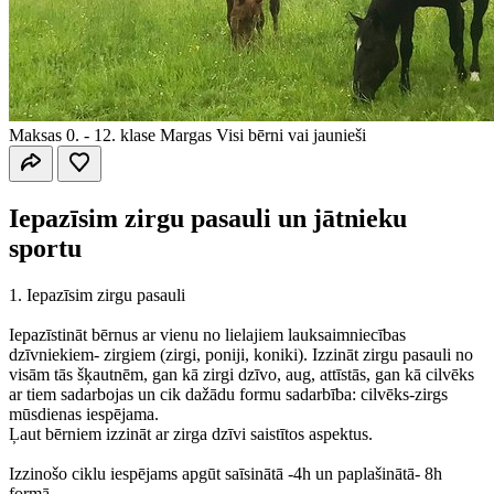
Maksas
0. - 12. klase
Margas
Visi bērni vai jaunieši
Iepazīsim zirgu pasauli un jātnieku
sportu
1. Iepazīsim zirgu pasauli
Iepazīstināt bērnus ar vienu no lielajiem lauksaimniecības
dzīvniekiem- zirgiem (zirgi, poniji, koniki). Izzināt zirgu pasauli no
visām tās šķautnēm, gan kā zirgi dzīvo, aug, attīstās, gan kā cilvēks
ar tiem sadarbojas un cik dažādu formu sadarbība: cilvēks-zirgs
mūsdienas iespējama.
Ļaut bērniem izzināt ar zirga dzīvi saistītos aspektus.
Izzinošo ciklu iespējams apgūt saīsinātā -4h un paplašinātā- 8h
formā.