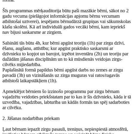
Šīs programmas mērķauditorija būtu paši mazākie bērni, sākot no 2
gadu vecuma (pielāgojot informācijas apjomu bērnu vecumam
atbilstošai uztverei), iespējams bērnudārzā grupiņas vai sākumskolas
klašu skolēni. Kā arī individuāli gados vecāki bērni, kam iepriekš
nav bijusi saskarsme ar zirgiem.
Saīsināti tās būtu 4h, kur bērni apgūst teoriju (1h) par zirgu dzīvi,
ēšanu, augšanu, attīstību; kur apgūst praktisko saskarsmi ar
dzīvnieku to kopjot un barojot, izpētot inventāru (2h) un teoriju par
dažādām jāšanas disciplīnām un to kā mūsdienās veidojas zirgs-
cilvēks mijiedarbība.
Paplašinātā formā papildus bērni apgūst darbs no zemes ar zirgu
pavadā (3h) un vizināšanās uz zirga muguras vai ratos/ragavās
atbilstoši laikapstākļiem (1h).
Apmeklējot bērniem šo izzinošo programmu par zirgu bērnam
vajadzētu veidoties priekšstatam par to kas ir šis dzīvnieks, kāda ir tā
uzvedība, vajadzības, labturība un kādās formās tas spēj sadarboties
ar cilvēku.
2. Jāšanas nodarbības priekam
Ļaut bērnam iepazīt zirgu pasauli, treniņus, nepiespiestā atmosfērā,