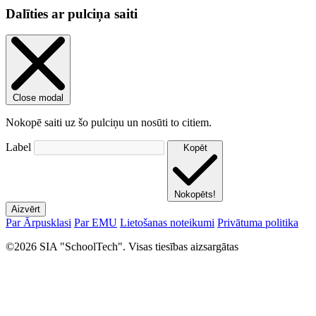
Dalīties ar pulciņa saiti
Close modal
Nokopē saiti uz šo pulciņu un nosūti to citiem.
Label
Kopēt
Nokopēts!
Aizvērt
Par Ārpusklasi
Par EMU
Lietošanas noteikumi
Privātuma politika
©2026 SIA "SchoolTech". Visas tiesības aizsargātas