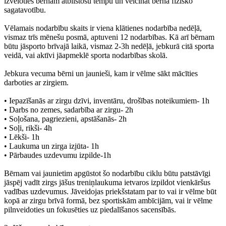
izvēloties bērnam atbilstošu tempu un veicināt bērna fizisko
sagatavotību.
Vēlamais nodarbību skaits ir viena klātienes nodarbība nedēļā,
vismaz trīs mēnešu posmā, aptuveni 12 nodarbības. Kā arī bērnam
būtu jāsporto brīvajā laikā, vismaz 2-3h nedēļā, jebkurā citā sporta
veidā, vai aktīvi jāapmeklē sporta nodarbības skolā.
Jebkura vecuma bērni un jaunieši, kam ir vēlme sākt mācīties
darboties ar zirgiem.
• Iepazīšanās ar zirgu dzīvi, inventāru, drošības noteikumiem- 1h
• Darbs no zemes, sadarbība ar zirgu- 2h
• Soļošana, pagriezieni, apstāšanās- 2h
• Soļi, rikši- 4h
• Lēkši- 1h
• Laukuma un zirga izjūta- 1h
• Pārbaudes uzdevumu izpilde-1h
Bērnam vai jaunietim apgūstot šo nodarbību ciklu būtu patstāvīgi
jāspēj vadīt zirgs jāšus treniņlaukuma ietvaros izpildot vienkāršus
vadības uzdevumus. Jāveidojas priekšstatam par to vai ir vēlme būt
kopā ar zirgu brīvā formā, bez sportiskām ambīcijām, vai ir vēlme
pilnveidoties un fokusēties uz piedalīšanos sacensībās.