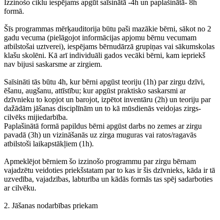
Izzinošo ciklu iespējams apgūt saīsinātā -4h un paplašinātā- 8h
formā.
Šīs programmas mērķauditorija būtu paši mazākie bērni, sākot no 2
gadu vecuma (pielāgojot informācijas apjomu bērnu vecumam
atbilstošai uztverei), iespējams bērnudārzā grupiņas vai sākumskolas
klašu skolēni. Kā arī individuāli gados vecāki bērni, kam iepriekš
nav bijusi saskarsme ar zirgiem.
Saīsināti tās būtu 4h, kur bērni apgūst teoriju (1h) par zirgu dzīvi,
ēšanu, augšanu, attīstību; kur apgūst praktisko saskarsmi ar
dzīvnieku to kopjot un barojot, izpētot inventāru (2h) un teoriju par
dažādām jāšanas disciplīnām un to kā mūsdienās veidojas zirgs-
cilvēks mijiedarbība.
Paplašinātā formā papildus bērni apgūst darbs no zemes ar zirgu
pavadā (3h) un vizināšanās uz zirga muguras vai ratos/ragavās
atbilstoši laikapstākļiem (1h).
Apmeklējot bērniem šo izzinošo programmu par zirgu bērnam
vajadzētu veidoties priekšstatam par to kas ir šis dzīvnieks, kāda ir tā
uzvedība, vajadzības, labturība un kādās formās tas spēj sadarboties
ar cilvēku.
2. Jāšanas nodarbības priekam