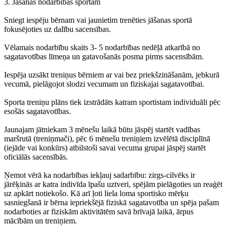
3. Jāšanas nodarbības sportam
Sniegt iespēju bērnam vai jaunietim trenēties jāšanas sportā
fokusējoties uz dalību sacensības.
Vēlamais nodarbību skaits 3- 5 nodarbības nedēļā atkarībā no
sagatavotības līmeņa un gatavošanās posma pirms sacensībām.
Iespēja uzsākt treniņus bērniem ar vai bez priekšzināšanām, jebkurā
vecumā, pielāgojot slodzi vecumam un fiziskajai sagatavotībai.
Sporta treniņu plāns tiek izstrādāts katram sportistam individuāli pēc
esošās sagatavotības.
Jaunajam jātniekam 3 mēnešu laikā būtu jāspēj startēt vadības
maršrutā (treniņmači), pēc 6 mēnešu treniņiem izvēlētā disciplīnā
(iejāde vai konkūrs) atbilstoši savai vecuma grupai jāspēj startēt
oficiālās sacensībās.
Ņemot vērā ka nodarbības iekļauj sadarbību: zirgs-cilvēks ir
jārēķinās ar katra indivīda īpašu uztveri, spējām pielāgoties un reaģēt
uz apkārt notiekošo. Kā arī ļoti liela loma sportisko mērķu
sasniegšanā ir bērna iepriekšējā fiziskā sagatavotība un spēja pašam
nodarboties ar fiziskām aktivitātēm savā brīvajā laikā, ārpus
mācībām un treniņiem.