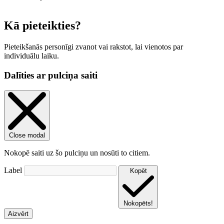
Leaflet
|
© OpenStreetMap contributors
Kā pieteikties?
Pieteikšanās personīgi zvanot vai rakstot, lai vienotos par
individuālu laiku.
Dalīties ar pulciņa saiti
Close modal
Nokopē saiti uz šo pulciņu un nosūti to citiem.
Label
Kopēt
Nokopēts!
Aizvērt