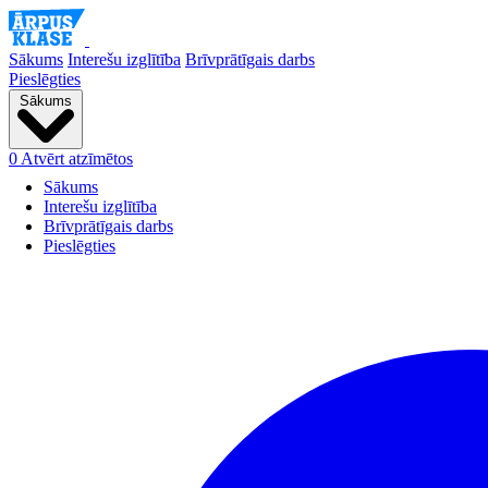
Sākums
Interešu izglītība
Brīvprātīgais darbs
Pieslēgties
Sākums
0
Atvērt atzīmētos
Sākums
Interešu izglītība
Brīvprātīgais darbs
Pieslēgties