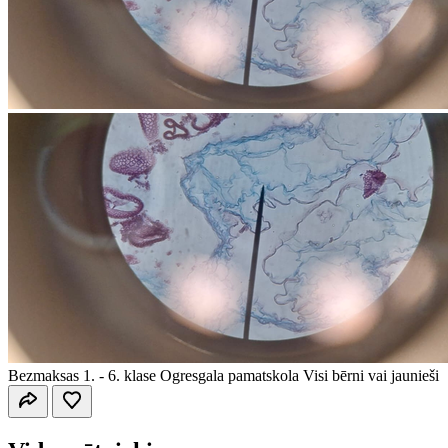
Bezmaksas
1. - 6. klase
Ogresgala pamatskola
Visi bērni vai jaunieši