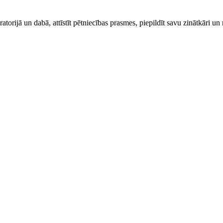
atorijā un dabā, attīstīt pētniecības prasmes, piepildīt savu zinātkāri u