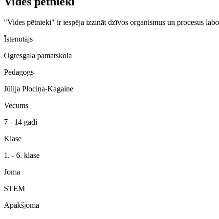
Vides pētnieki
"Vides pētnieki" ir iespēja izzināt dzīvos organismus un procesus labor
Īstenotājs
Ogresgala pamatskola
Pedagogs
Jūlija Plociņa-Kagaine
Vecums
7 - 14 gadi
Klase
1. - 6. klase
Joma
STEM
Apakšjoma