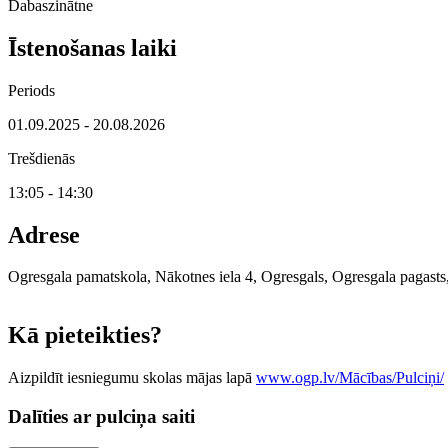
Dabaszinātne
Īstenošanas laiki
Periods
01.09.2025 - 20.08.2026
Trešdienās
13:05 - 14:30
Adrese
Ogresgala pamatskola, Nākotnes iela 4, Ogresgals, Ogresgala pagasts
+
Kā pieteikties?
−
Aizpildīt iesniegumu skolas mājas lapā
www.ogp.lv/Mācības/Pulciņi/
Dalīties ar pulciņa saiti