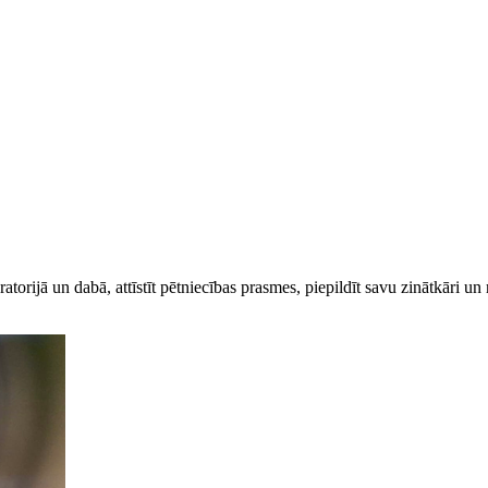
atorijā un dabā, attīstīt pētniecības prasmes, piepildīt savu zinātkāri u