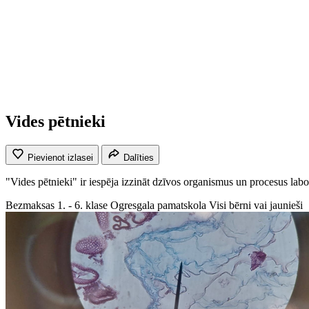
Vides pētnieki
Pievienot izlasei
Dalīties
"Vides pētnieki" ir iespēja izzināt dzīvos organismus un procesus labor
Bezmaksas
1. - 6. klase
Ogresgala pamatskola
Visi bērni vai jaunieši