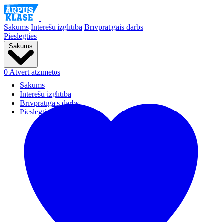
Sākums
Interešu izglītība
Brīvprātīgais darbs
Pieslēgties
Sākums
0
Atvērt atzīmētos
Sākums
Interešu izglītība
Brīvprātīgais darbs
Pieslēgties