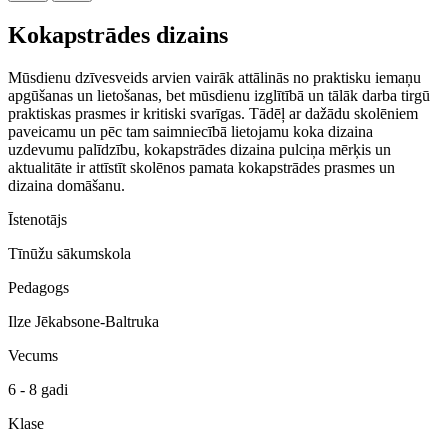
Kokapstrādes dizains
Mūsdienu dzīvesveids arvien vairāk attālinās no praktisku iemaņu
apgūšanas un lietošanas, bet mūsdienu izglītībā un tālāk darba tirgū
praktiskas prasmes ir kritiski svarīgas. Tādēļ ar dažādu skolēniem
paveicamu un pēc tam saimniecībā lietojamu koka dizaina
uzdevumu palīdzību, kokapstrādes dizaina pulciņa mērķis un
aktualitāte ir attīstīt skolēnos pamata kokapstrādes prasmes un
dizaina domāšanu.
Īstenotājs
Tīnūžu sākumskola
Pedagogs
Ilze Jēkabsone-Baltruka
Vecums
6 - 8 gadi
Klase