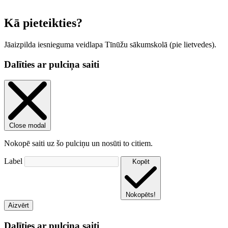
Leaflet
|
© OpenStreetMap contributors
Kā pieteikties?
Jāaizpilda iesnieguma veidlapa Tīnūžu sākumskolā (pie lietvedes).
Dalīties ar pulciņa saiti
Close modal
Nokopē saiti uz šo pulciņu un nosūti to citiem.
Label
Kopēt
Nokopēts!
Aizvērt
Dalīties ar pulciņa saiti