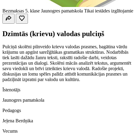
Bezmaksas
5. klase
Jaunogres pamatskola
Tikai iestādes izglītojamie
Dzimtās (krievu) valodas pulciņš
Pulciņā skolēni pilnveido krievu valodas prasmes, bagātina vārdu
krājumu un apgūst sarežģītākas gramatikas struktūras. Nodarbībās
tiek lasīti dažādu žanru teksti, rakstīti radošie darbi, veidotas
prezentācijas un dialogi. Skolēni mācās analizēt tekstus, argumentēt
savu viedokli un brīvi izteikties krievu valodā. Radošie projekti,
diskusijas un lomu spēles palīdz attīstīt komunikācijas prasmes un
padziļināt izpratni par valodu un kultūru.
Īstenotājs
Jaunogres pamatskola
Pedagogs
Jeļena Berdņika
Vecums