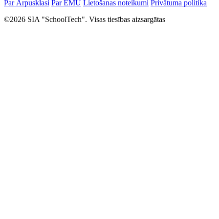
Par Ārpusklasi
Par EMU
Lietošanas noteikumi
Privātuma politika
©2026 SIA "SchoolTech". Visas tiesības aizsargātas