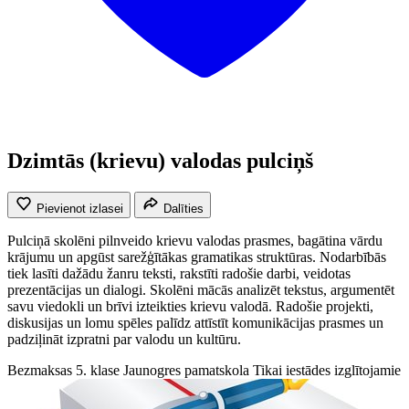
Dzimtās (krievu) valodas pulciņš
Pievienot izlasei
Dalīties
Pulciņā skolēni pilnveido krievu valodas prasmes, bagātina vārdu
krājumu un apgūst sarežģītākas gramatikas struktūras. Nodarbībās
tiek lasīti dažādu žanru teksti, rakstīti radošie darbi, veidotas
prezentācijas un dialogi. Skolēni mācās analizēt tekstus, argumentēt
savu viedokli un brīvi izteikties krievu valodā. Radošie projekti,
diskusijas un lomu spēles palīdz attīstīt komunikācijas prasmes un
padziļināt izpratni par valodu un kultūru.
Bezmaksas
5. klase
Jaunogres pamatskola
Tikai iestādes izglītojamie