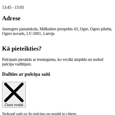
13:45 - 15:05
Adrese
Jaunogres pamatskola, Mālkalnes prospekts 43, Ogre, Ogres pilsēta,
Ogres novads, LV-5001, Latvija
Leaflet
|
© OpenStreetMap contributors
Kā pieteikties?
Pulciņam piesakās ar iesniegumu, ko vecāki aizpilda un nodod
pulciņa vadītājam.
Dalīties ar pulciņa saiti
Close modal
Nokopē saiti uz šo pulciņu un nosūti to citiem.