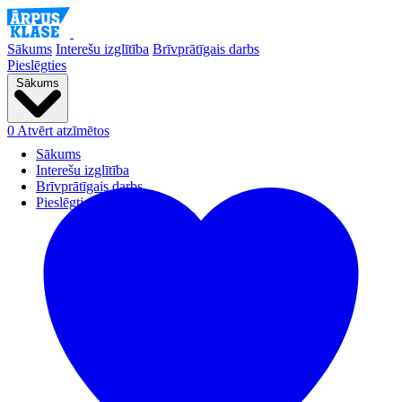
Sākums
Interešu izglītība
Brīvprātīgais darbs
Pieslēgties
Sākums
0
Atvērt atzīmētos
Sākums
Interešu izglītība
Brīvprātīgais darbs
Pieslēgties