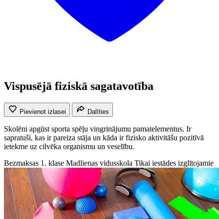
Vispusējā fiziskā sagatavotība
Pievienot izlasei
Dalīties
Skolēni apgūst sporta spēļu vingrinājumu pamatelementus. Ir
sapratuši, kas ir pareiza stāja un kāda ir fizisko aktivitāšu pozitīvā
ietekme uz cilvēka organismu un veselību.
Bezmaksas
1. klase
Madlienas vidusskola
Tikai iestādes izglītojamie