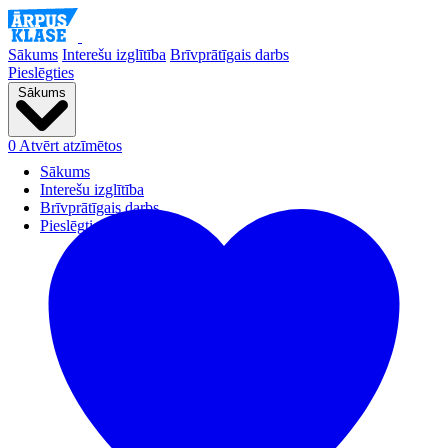
Sākums
Interešu izglītība
Brīvprātīgais darbs
Pieslēgties
Sākums
0
Atvērt atzīmētos
Sākums
Interešu izglītība
Brīvprātīgais darbs
Pieslēgties