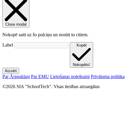
Close modal
Nokopē saiti uz šo pulciņu un nosūti to citiem.
Label
Kopēt
Nokopēts!
Aizvērt
Par Ārpusklasi
Par EMU
Lietošanas noteikumi
Privātuma politika
©2026 SIA "SchoolTech". Visas tiesības aizsargātas