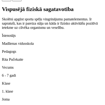
Vispusējā fiziskā sagatavotība
Skolēni apgūst sporta spēļu vingrinājumu pamatelementus. Ir
sapratuši, kas ir pareiza stāja un kāda ir fizisko aktivitāšu pozitīvā
ietekme uz cilvēka organismu un veselību.
Īstenotājs
Madlienas vidusskola
Pedagogs
Rita Pučekaite
Vecums
6 - 7 gadi
Klase
1. klase
Joma