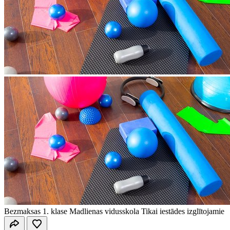
Bezmaksas
1. klase
Madlienas vidusskola
Tikai iestādes izglītojamie