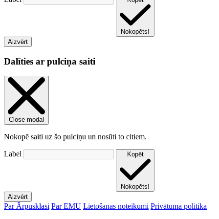
Nokopēts!
Aizvērt
Dalīties ar pulciņa saiti
Close modal
Nokopē saiti uz šo pulciņu un nosūti to citiem.
Label
Kopēt
Nokopēts!
Aizvērt
Par Ārpusklasi
Par EMU
Lietošanas noteikumi
Privātuma politika