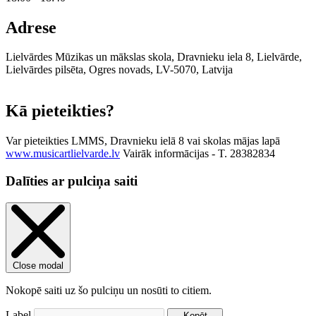
Adrese
Lielvārdes Mūzikas un mākslas skola, Dravnieku iela 8, Lielvārde,
Lielvārdes pilsēta, Ogres novads, LV-5070, Latvija
Leaflet
|
© OpenStreetMap contributors
Kā pieteikties?
Var pieteikties LMMS, Dravnieku ielā 8 vai skolas mājas lapā
www.musicartlielvarde.lv
Vairāk informācijas - T. 28382834
Dalīties ar pulciņa saiti
Close modal
Nokopē saiti uz šo pulciņu un nosūti to citiem.
Label
Kopēt