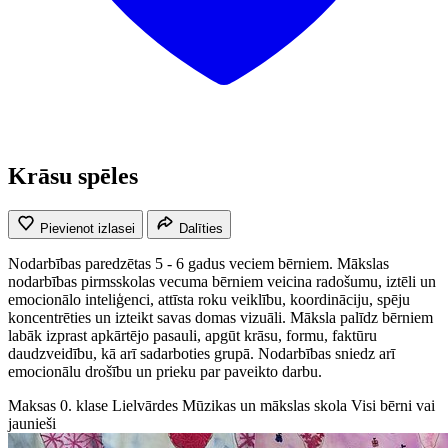
Krāsu spēles
Pievienot izlasei
Dalīties
Nodarbības paredzētas 5 - 6 gadus veciem bērniem. Mākslas
nodarbības pirmsskolas vecuma bērniem veicina radošumu, iztēli un
emocionālo inteliģenci, attīsta roku veiklību, koordināciju, spēju
koncentrēties un izteikt savas domas vizuāli. Māksla palīdz bērniem
labāk izprast apkārtējo pasauli, apgūt krāsu, formu, faktūru
daudzveidību, kā arī sadarboties grupā. Nodarbības sniedz arī
emocionālu drošību un prieku par paveikto darbu.
Maksas
0. klase
Lielvārdes Mūzikas un mākslas skola
Visi bērni vai
jaunieši