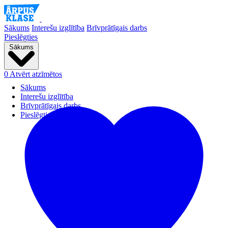
Sākums
Interešu izglītība
Brīvprātīgais darbs
Pieslēgties
Sākums
0
Atvērt atzīmētos
Sākums
Interešu izglītība
Brīvprātīgais darbs
Pieslēgties