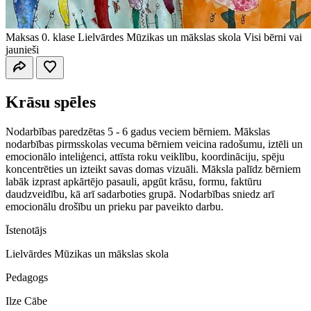
Maksas
0. klase
Lielvārdes Mūzikas un mākslas skola
Visi bērni vai
jaunieši
Krāsu spēles
Nodarbības paredzētas 5 - 6 gadus veciem bērniem. Mākslas
nodarbības pirmsskolas vecuma bērniem veicina radošumu, iztēli un
emocionālo inteliģenci, attīsta roku veiklību, koordināciju, spēju
koncentrēties un izteikt savas domas vizuāli. Māksla palīdz bērniem
labāk izprast apkārtējo pasauli, apgūt krāsu, formu, faktūru
daudzveidību, kā arī sadarboties grupā. Nodarbības sniedz arī
emocionālu drošību un prieku par paveikto darbu.
Īstenotājs
Lielvārdes Mūzikas un mākslas skola
Pedagogs
Ilze Cābe