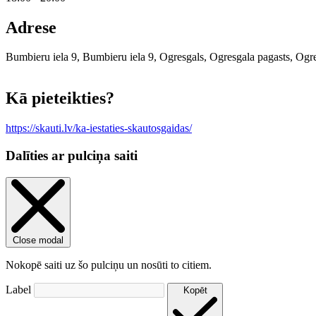
Adrese
Bumbieru iela 9, Bumbieru iela 9, Ogresgals, Ogresgala pagasts, Ogr
+
Kā pieteikties?
−
https://skauti.lv/ka-iestaties-skautosgaidas/
Dalīties ar pulciņa saiti
Close modal
Nokopē saiti uz šo pulciņu un nosūti to citiem.
Label
Kopēt