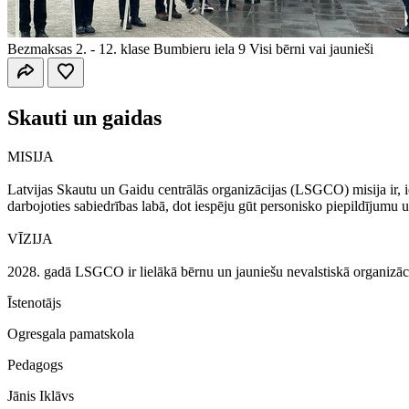
Bezmaksas
2. - 12. klase
Bumbieru iela 9
Visi bērni vai jaunieši
Skauti un gaidas
MISIJA
Latvijas Skautu un Gaidu centrālās organizācijas (LSGCO) misija ir, ie
darbojoties sabiedrības labā, dot iespēju gūt personisko piepildījumu 
VĪZIJA
2028. gadā LSGCO ir lielākā bērnu un jauniešu nevalstiskā organizācija
Īstenotājs
Ogresgala pamatskola
Pedagogs
Jānis Iklāvs