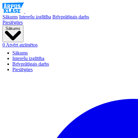
Sākums
Interešu izglītība
Brīvprātīgais darbs
Pieslēgties
Sākums
0
Atvērt atzīmētos
Sākums
Interešu izglītība
Brīvprātīgais darbs
Pieslēgties