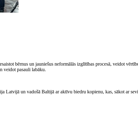
saistot bērnus un jauniešus neformālās izglītības procesā, veidot vērtīb
un veidot pasauli labāku.
 Latvijā un vadošā Baltijā ar aktīvu biedru kopienu, kas, sākot ar sevi