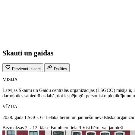
Skauti un gaidas
Pievienot izlasei
Dalīties
MISIJA
Latvijas Skautu un Gaidu centrālās organizācijas (LSGCO) misija ir, ie
darbojoties sabiedrības labā, dot iespēju gūt personisko piepildījumu 
VĪZIJA
2028. gadā LSGCO ir lielākā bērnu un jauniešu nevalstiskā organizācija
Bezmaksas
2. - 12. klase
Bumbieru iela 9
Visi bērni vai jaunieši