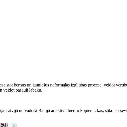
saistot bērnus un jauniešus neformālās izglītības procesā, veidot vērtīb
un veidot pasauli labāku.
 Latvijā un vadošā Baltijā ar aktīvu biedru kopienu, kas, sākot ar sevi